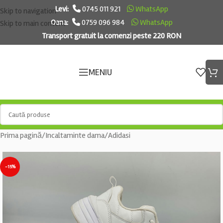
Levi:
0745 011 921
WhatsApp
Skip to navigation
Oana:
0759 096 984
WhatsApp
Skip to main content
Transport gratuit la comenzi peste 220 RON
MENIU
Prima pagină
/
Incaltaminte dama
/
Adidasi
-15%