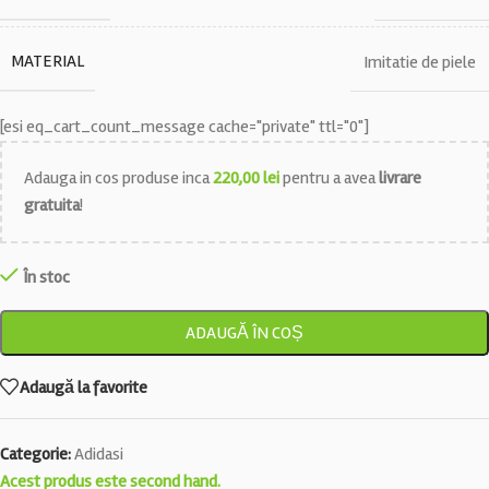
MATERIAL
Imitatie de piele
[esi eq_cart_count_message cache="private" ttl="0"]
Adauga in cos produse inca
220,00
lei
pentru a avea
livrare
gratuita
!
În stoc
ADAUGĂ ÎN COȘ
Adaugă la favorite
Categorie:
Adidasi
Acest produs este second hand.