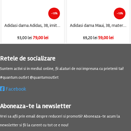
-15%
-15%
Adidasi dama Adidas, 38, imitatie de piele, material textil, alb
Adidasi dama Maui, 38, material textil, albastru
79,00
lei
59,00
lei
93,00
lei
69,20
lei
Retele de socializare
Suntem activi si in mediul online, fii alaturi de noi impreuna cu prietenii tai!
#quantum.outlet @quantumoutlet
Facebook
Aboneaza-te la newsletter
Vrei sa afli prin email despre reduceri si promotii? Aboneaza-te acum la
newsletter si fii la curent cu tot ce e nou!