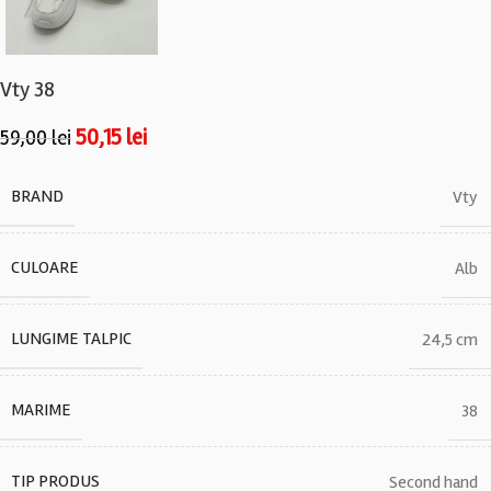
Vty 38
50,15
lei
59,00
lei
BRAND
Vty
CULOARE
Alb
LUNGIME TALPIC
24,5 cm
MARIME
38
TIP PRODUS
Second hand