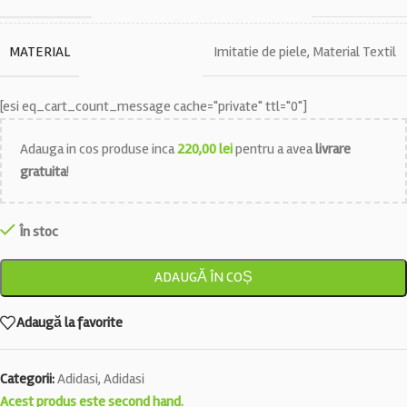
MATERIAL
Imitatie de piele
,
Material Textil
[esi eq_cart_count_message cache="private" ttl="0"]
Adauga in cos produse inca
220,00
lei
pentru a avea
livrare
gratuita
!
În stoc
ADAUGĂ ÎN COȘ
Adaugă la favorite
Categorii:
Adidasi
,
Adidasi
Acest produs este second hand.