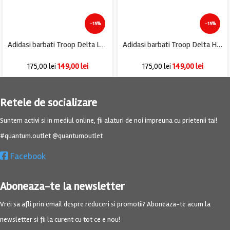
-15%
-15%
Adidasi barbati Troop Delta Low, imitatie de piele, alb bleumarin
Adidasi barbati Troop Delta High, imitatie de piele, alb albastru
149,00
lei
149,00
lei
175,00
lei
175,00
lei
Retele de socializare
Suntem activi si in mediul online, fii alaturi de noi impreuna cu prietenii tai!
#quantum.outlet @quantumoutlet
Facebook
Aboneaza-te la newsletter
Vrei sa afli prin email despre reduceri si promotii? Aboneaza-te acum la
newsletter si fii la curent cu tot ce e nou!