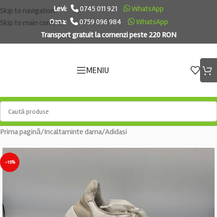
Levi:
0745 011 921
WhatsApp
Skip to navigation
Oana:
0759 096 984
WhatsApp
Skip to main content
Transport gratuit la comenzi peste 220 RON
MENIU
Prima pagină
/
Incaltaminte dama
/
Adidasi
-15%