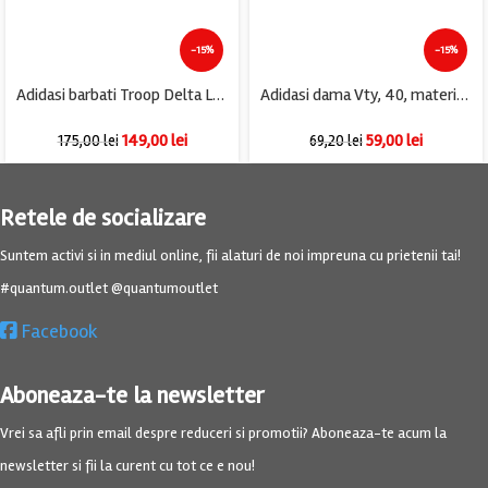
-15%
-15%
Adidasi barbati Troop Delta Low, imitatie de piele, alb negru
Adidasi dama Vty, 40, material textil, alb
149,00
lei
59,00
lei
175,00
lei
69,20
lei
Retele de socializare
Suntem activi si in mediul online, fii alaturi de noi impreuna cu prietenii tai!
#quantum.outlet @quantumoutlet
Facebook
Aboneaza-te la newsletter
Vrei sa afli prin email despre reduceri si promotii? Aboneaza-te acum la
newsletter si fii la curent cu tot ce e nou!