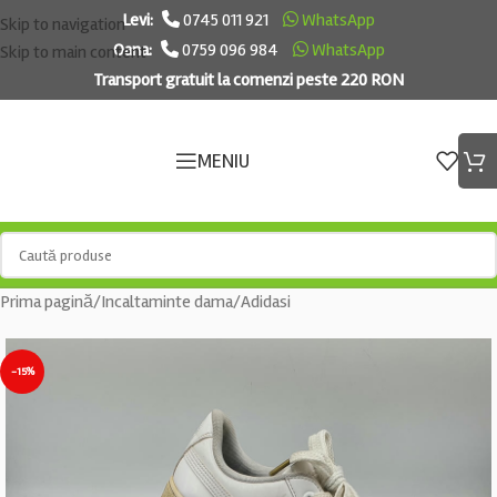
Levi:
0745 011 921
WhatsApp
Skip to navigation
Oana:
0759 096 984
WhatsApp
Skip to main content
Transport gratuit la comenzi peste 220 RON
MENIU
Prima pagină
/
Incaltaminte dama
/
Adidasi
-15%