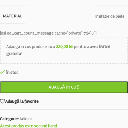
MATERIAL
Imitatie de piele
[esi eq_cart_count_message cache="private" ttl="0"]
Adauga in cos produse inca
220,00
lei
pentru a avea
livrare
gratuita
!
În stoc
ADAUGĂ ÎN COȘ
Adaugă la favorite
Categorie:
Adidasi
Acest produs este second hand.