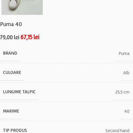
Puma 40
67,15
lei
79,00
lei
BRAND
Puma
CULOARE
Alb
LUNGIME TALPIC
25,5 cm
MARIME
40
TIP PRODUS
Second hand