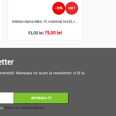
-15%
HOT
Adidasi dama Nike, 37, material textil, rosu
79,00
lei
93,00
lei
105,
etter
 promotii? Aboneaza-te acum la newsletter si fii la
 cu
Politica de confidentialitate