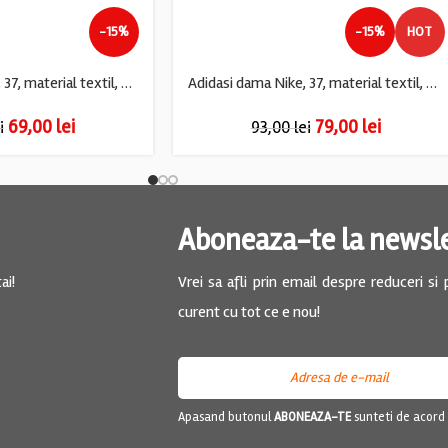
-15%
-15%
HOT
Adidasi dama Nike, 37, material textil, crem gri
Adidasi dama Nike, 37, material textil, negru
69,00
lei
79,00
lei
i
93,00
lei
Aboneaza-te la newsl
ai!
Vrei sa afli prin email despre reduceri si
curent cu tot ce e nou!
Apasand butonul
ABONEAZA-TE
sunteti de acord