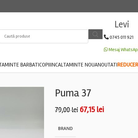
Levi
0745 011 921
Mesaj WhatsAp
TAMINTE BARBATI
COPII
INCALTAMINTE NOUA
NOUTATI
REDUCERE
Puma 37
67,15
lei
79,00
lei
BRAND