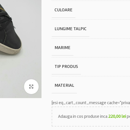
CULOARE
LUNGIME TALPIC
MARIME
TIP PRODUS
MATERIAL
Faceți click pentru a mări
[esi eq_cart_count_message cache="privat
Adauga in cos produse inca
220,00
lei
pe