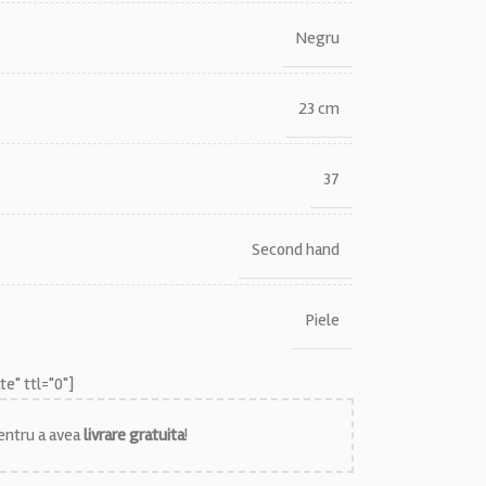
Negru
23 cm
37
Second hand
Piele
e" ttl="0"]
ntru a avea
livrare gratuita
!