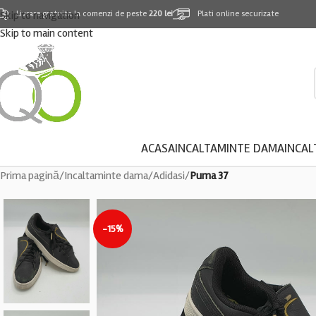
Skip to navigation
Livrare gratuita la comenzi de peste
220 lei
Plati online securizate
Skip to main content
ACASA
INCALTAMINTE DAMA
INCAL
Prima pagină
/
Incaltaminte dama
/
Adidasi
/
Puma 37
-15%