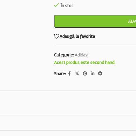
În stoc
ADA
Adaugă la favorite
Categorie:
Adidasi
Acest produs este second hand.
Share: