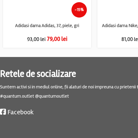
-15%
Adidasi dama Adidas, 37, piele, gri
79,00
lei
93,00
lei
81,00
le
Retele de socializare
Suntem activi si in mediul online, fii alaturi de noi impreuna cu prietenii t
#quantum.outlet @quantumoutlet
Facebook