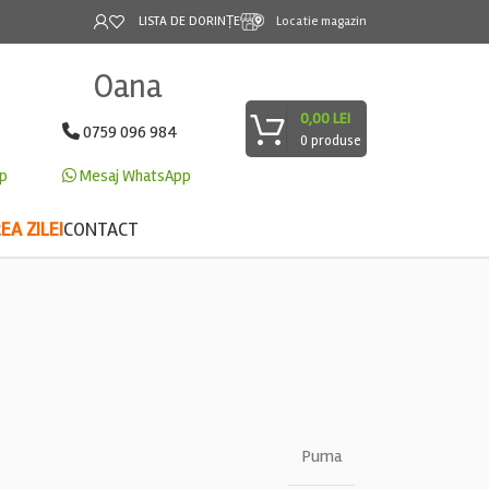
LISTA DE DORINȚE
Locatie magazin
Oana
0,00
LEI
0759 096 984
0
produse
p
Mesaj WhatsApp
A ZILEI
CONTACT
Puma