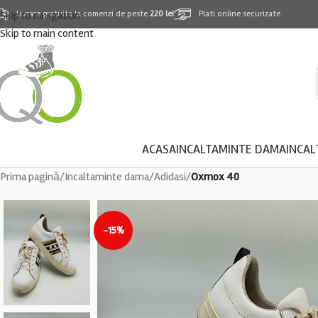
Skip to navigation
Livrare gratuita la comenzi de peste
220 lei
Plati online securizate
Skip to main content
ACASA
INCALTAMINTE DAMA
INCAL
Prima pagină
/
Incaltaminte dama
/
Adidasi
/
Oxmox 40
-15%