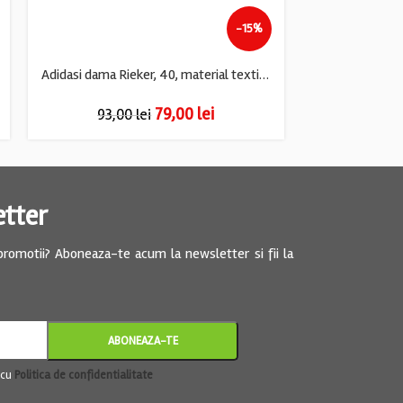
-15%
Adidasi dama Rieker, 40, material textil, negru
Tenisi dama Jo
79,00
lei
93,00
lei
93,
etter
 promotii? Aboneaza-te acum la newsletter si fii la
 cu
Politica de confidentialitate