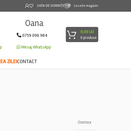
LISTA DE DORINȚE
Locatie magazin
Oana
0,00
LEI
0759 096 984
0
produse
p
Mesaj WhatsApp
A ZILEI
CONTACT
Oxmox