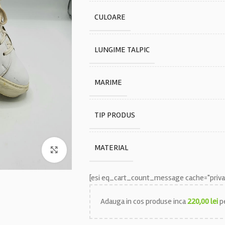
CULOARE
LUNGIME TALPIC
MARIME
TIP PRODUS
MATERIAL
Faceți click pentru a mări
[esi eq_cart_count_message cache="privat
Adauga in cos produse inca
220,00
lei
pe