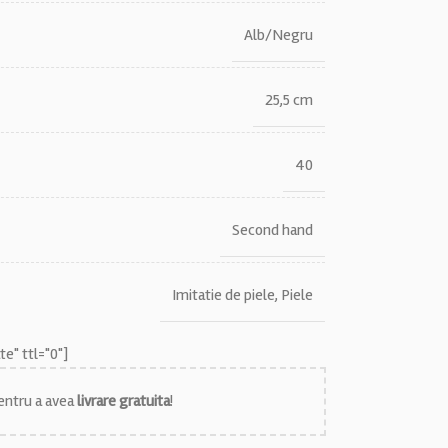
Alb/Negru
25,5 cm
40
Second hand
Imitatie de piele
,
Piele
e" ttl="0"]
ntru a avea
livrare gratuita
!