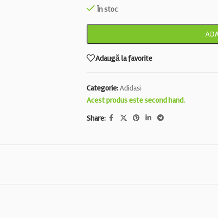
În stoc
ADA
Adaugă la favorite
Categorie:
Adidasi
Acest produs este second hand.
Share: