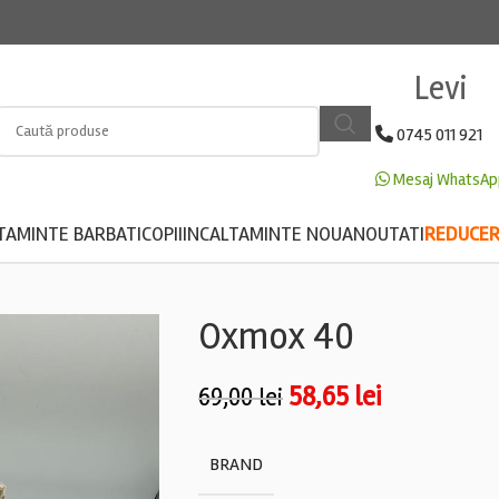
Levi
0745 011 921
Mesaj WhatsAp
TAMINTE BARBATI
COPII
INCALTAMINTE NOUA
NOUTATI
REDUCERE
Oxmox 40
58,65
lei
69,00
lei
BRAND