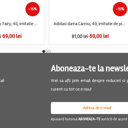
-15%
-15%
Adidasi dama Jenny Fairy, 40, imitatie de piele, material textil, alb maro
Adidasi dama Carrou, 40, imitatie de piele, material textil, gri
69,00
lei
69,00
lei
i
81,00
lei
Aboneaza-te la newsl
ai!
Vrei sa afli prin email despre reduceri si
curent cu tot ce e nou!
Apasand butonul
ABONEAZA-TE
sunteti de acord