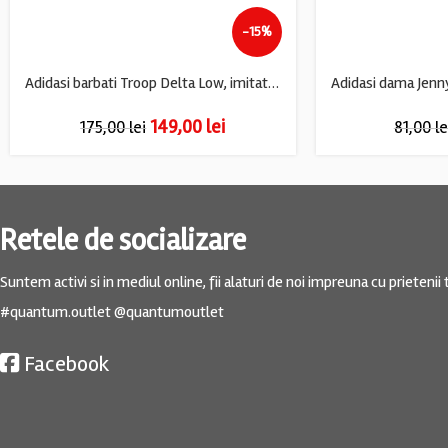
-15%
Adidasi barbati Troop Delta Low, imitatie de piele, alb negru
149,00
lei
175,00
lei
81,00
le
Retele de socializare
Suntem activi si in mediul online, fii alaturi de noi impreuna cu prietenii t
#quantum.outlet @quantumoutlet
Facebook