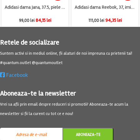
Adidasi dama Jana, 37.5, piele intoarsa, rosu
Adidasi dama Reebok, 37, imitatie de piele, material textil, piele, alb
84,15
lei
94,35
lei
99,00
lei
111,00
lei
Retele de socializare
Suntem activi si in mediul online, fii alaturi de noi impreuna cu prietenii tai!
#quantum.outlet @quantumoutlet
Facebook
Aboneaza-te la newsletter
Vrei sa afli prin email despre reduceri si promotii? Aboneaza-te acum la
newsletter si fii la curent cu tot ce e nou!