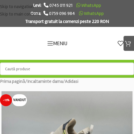
Levi:
0745 011 921
WhatsApp
Skip to navigation
Oana:
0759 096 984
WhatsApp
Skip to main content
Transport gratuit la comenzi peste 220 RON
MENIU
Prima pagină
/
Incaltaminte dama
/
Adidasi
VANDUT
-15%