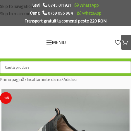
Levi:
0745 011 921
WhatsApp
Skip to navigation
Oana:
0759 096 984
WhatsApp
Skip to main content
Transport gratuit la comenzi peste 220 RON
MENIU
Prima pagină
/
Incaltaminte dama
/
Adidasi
-15%