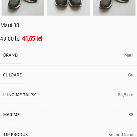
Maui 38
41,65
lei
49,00
lei
BRAND
Maui
CULOARE
Gri
LUNGIME TALPIC
24,5 cm
MARIME
38
TIP PRODUS
Second hand