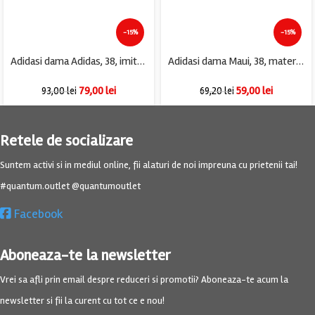
-15%
-15%
Adidasi dama Adidas, 38, imitatie de piele, material textil, alb
Adidasi dama Maui, 38, material textil, albastru
79,00
lei
59,00
lei
93,00
lei
69,20
lei
Retele de socializare
Suntem activi si in mediul online, fii alaturi de noi impreuna cu prietenii tai!
#quantum.outlet @quantumoutlet
Facebook
Aboneaza-te la newsletter
Vrei sa afli prin email despre reduceri si promotii? Aboneaza-te acum la
newsletter si fii la curent cu tot ce e nou!