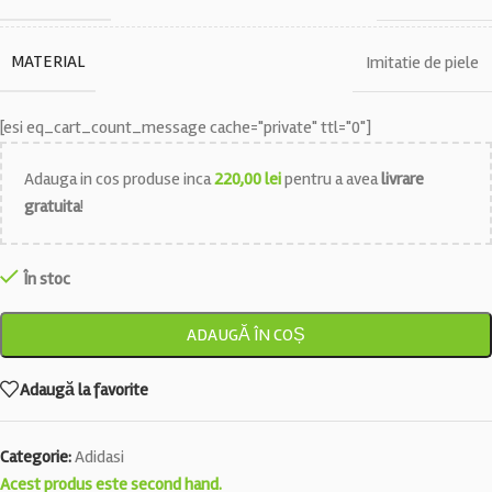
MATERIAL
Imitatie de piele
[esi eq_cart_count_message cache="private" ttl="0"]
Adauga in cos produse inca
220,00
lei
pentru a avea
livrare
gratuita
!
În stoc
ADAUGĂ ÎN COȘ
Adaugă la favorite
Categorie:
Adidasi
Acest produs este second hand.