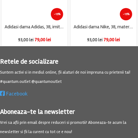
-15%
-15%
Adidasi dama Adidas, 38, imitatie de piele, material textil, alb
Adidasi dama Nike, 38, material textil, alb
79,00
lei
79,00
lei
93,00
lei
93,00
lei
Retele de socializare
Suntem activi si in mediul online, fii alaturi de noi impreuna cu prietenii tai!
#quantum.outlet @quantumoutlet
Facebook
Aboneaza-te la newsletter
Vrei sa afli prin email despre reduceri si promotii? Aboneaza-te acum la
newsletter si fii la curent cu tot ce e nou!