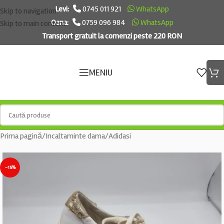
Levi:
0745 011 921
WhatsApp
Skip to navigation
Oana:
0759 096 984
WhatsApp
Skip to main content
Transport gratuit la comenzi peste 220 RON
MENIU
Prima pagină
/
Incaltaminte dama
/
Adidasi
-15%