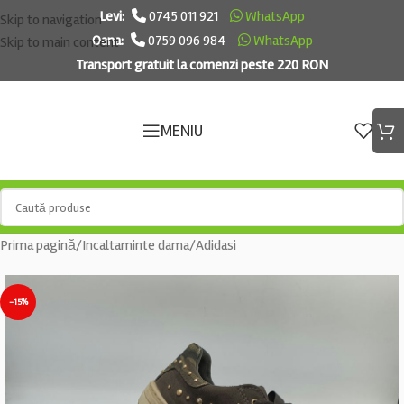
Levi:
0745 011 921
WhatsApp
Skip to navigation
Oana:
0759 096 984
WhatsApp
Skip to main content
Transport gratuit la comenzi peste 220 RON
MENIU
Prima pagină
/
Incaltaminte dama
/
Adidasi
-15%