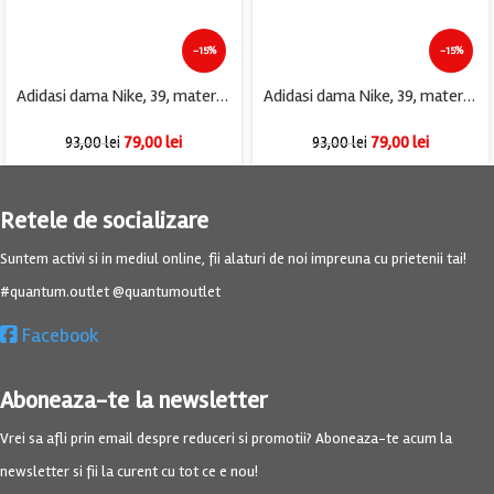
-15%
-15%
Adidasi dama Nike, 39, material textil, alb
Adidasi dama Nike, 39, material textil, alb
79,00
lei
79,00
lei
93,00
lei
93,00
lei
Retele de socializare
Suntem activi si in mediul online, fii alaturi de noi impreuna cu prietenii tai!
#quantum.outlet @quantumoutlet
Facebook
Aboneaza-te la newsletter
Vrei sa afli prin email despre reduceri si promotii? Aboneaza-te acum la
newsletter si fii la curent cu tot ce e nou!