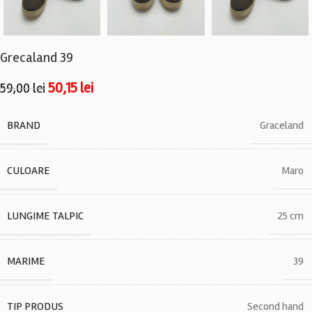
Grecaland 39
50,15
lei
59,00
lei
BRAND
Graceland
CULOARE
Maro
LUNGIME TALPIC
25 cm
MARIME
39
TIP PRODUS
Second hand