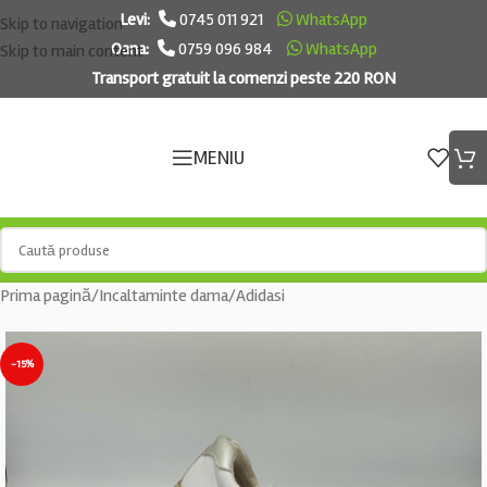
Levi:
0745 011 921
WhatsApp
Skip to navigation
Oana:
0759 096 984
WhatsApp
Skip to main content
Transport gratuit la comenzi peste 220 RON
MENIU
Prima pagină
/
Incaltaminte dama
/
Adidasi
-15%