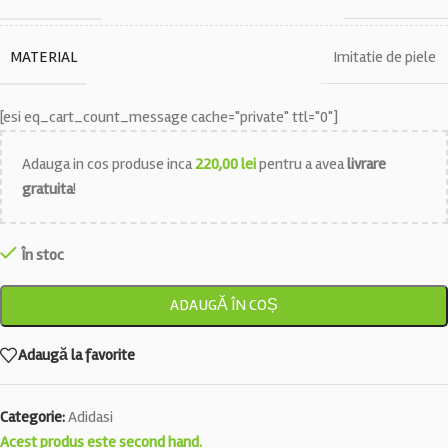
MATERIAL
Imitatie de piele
[esi eq_cart_count_message cache="private" ttl="0"]
Adauga in cos produse inca
220,00
lei
pentru a avea
livrare
gratuita
!
În stoc
ADAUGĂ ÎN COȘ
Adaugă la favorite
Categorie:
Adidasi
Acest produs este second hand.