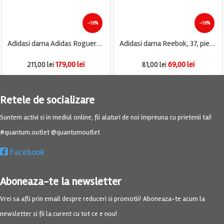
-15%
-15%
Adidasi dama Adidas Roguera, imitatie de piele, negru
Adidasi dama Reebok, 37, piele, alb gri
179,00
lei
69,00
lei
211,00
lei
81,00
lei
Retele de socializare
Suntem activi si in mediul online, fii alaturi de noi impreuna cu prietenii tai!
#quantum.outlet @quantumoutlet
Facebook
Aboneaza-te la newsletter
Vrei sa afli prin email despre reduceri si promotii? Aboneaza-te acum la
newsletter si fii la curent cu tot ce e nou!