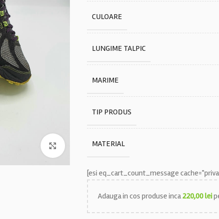
CULOARE
LUNGIME TALPIC
MARIME
TIP PRODUS
MATERIAL
Faceți click pentru a mări
[esi eq_cart_count_message cache="privat
Adauga in cos produse inca
220,00
lei
pe