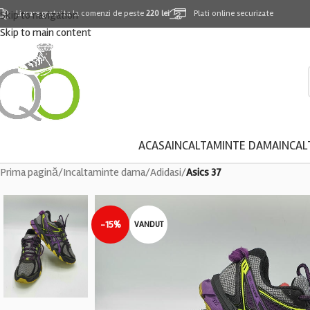
Skip to navigation
Livrare gratuita la comenzi de peste
220 lei
Plati online securizate
Skip to main content
ACASA
INCALTAMINTE DAMA
INCAL
Prima pagină
/
Incaltaminte dama
/
Adidasi
/
Asics 37
-15%
VANDUT