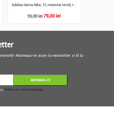
Adidasi dama Nike, 37, material textil, rosu
79,00
lei
93,00
lei
175,0
etter
 promotii? Aboneaza-te acum la newsletter si fii la
 cu
Politica de confidentialitate