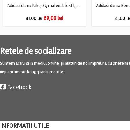
Adidasi dama Nike, 37, material textil, alb
69,00
lei
81,00
lei
81,00
le
Retele de socializare
Suntem activi si in mediul online, fii alaturi de noi impreuna cu prietenii t
#quantum.outlet @quantumoutlet
Facebook
INFORMATII UTILE