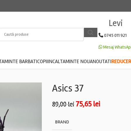
Levi
0745 011 921
Mesaj WhatsAp
TAMINTE BARBATI
COPII
INCALTAMINTE NOUA
NOUTATI
REDUCERE
Asics 37
75,65
lei
89,00
lei
BRAND