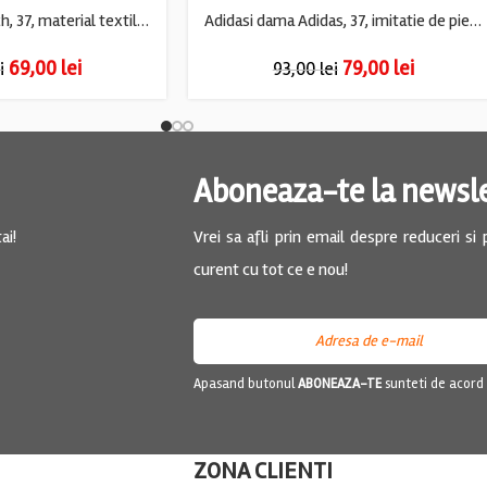
Adidasi dama Bench, 37, material textil, alb
Adidasi dama Adidas, 37, imitatie de piele, material textil, albastru gri
69,00
lei
79,00
lei
i
93,00
lei
Aboneaza-te la newsl
ai!
Vrei sa afli prin email despre reduceri si
curent cu tot ce e nou!
Apasand butonul
ABONEAZA-TE
sunteti de acord
ZONA CLIENTI