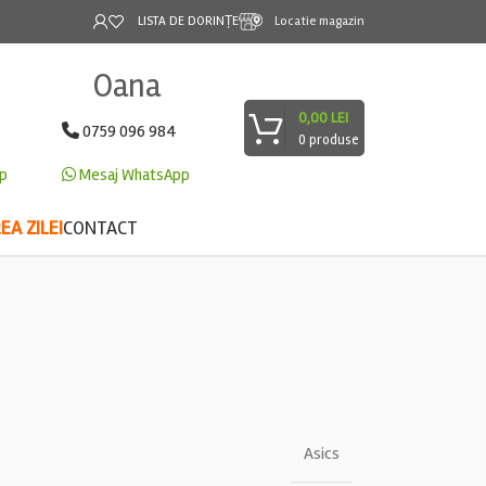
LISTA DE DORINȚE
Locatie magazin
Oana
0,00
LEI
0759 096 984
0
produse
p
Mesaj WhatsApp
A ZILEI
CONTACT
Asics