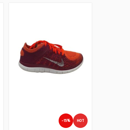
Produs Nou
-15%
HOT