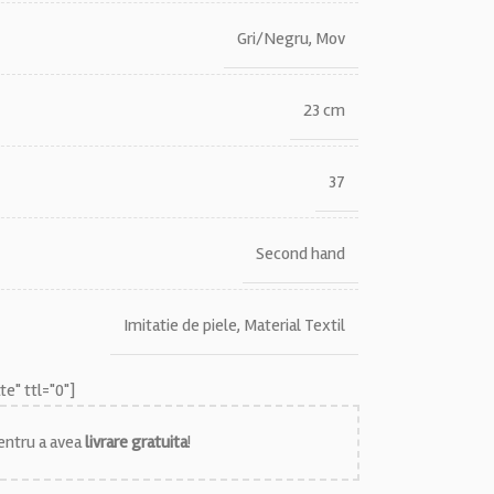
Gri/Negru
,
Mov
23 cm
37
Second hand
Imitatie de piele
,
Material Textil
e" ttl="0"]
ntru a avea
livrare gratuita
!