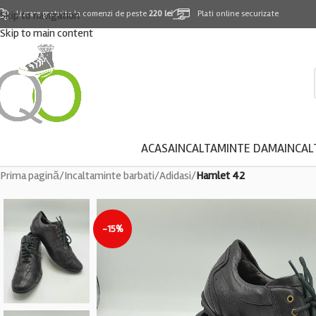
Skip to navigation
Livrare gratuita la comenzi de peste
220 lei
Plati online securizate
Skip to main content
ACASA
INCALTAMINTE DAMA
INCAL
Prima pagină
/
Incaltaminte barbati
/
Adidasi
/
Hamlet 42
-15%