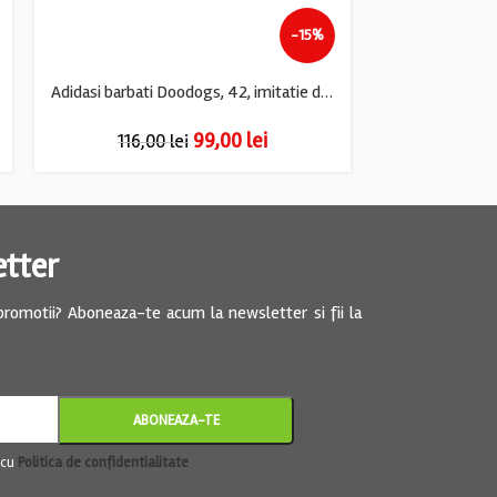
-15%
Adidasi barbati Doodogs, 42, imitatie de piele, material textil, alb
99,00
lei
116,00
lei
175,0
etter
 promotii? Aboneaza-te acum la newsletter si fii la
 cu
Politica de confidentialitate