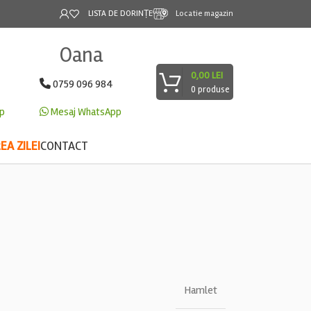
LISTA DE DORINȚE
Locatie magazin
Oana
0,00
LEI
0759 096 984
0
produse
p
Mesaj WhatsApp
A ZILEI
CONTACT
Hamlet