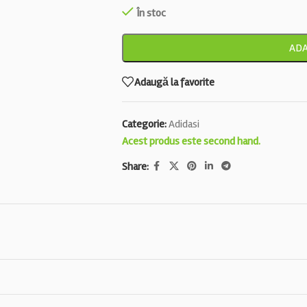
În stoc
ADA
Adaugă la favorite
Categorie:
Adidasi
Acest produs este second hand.
Share: