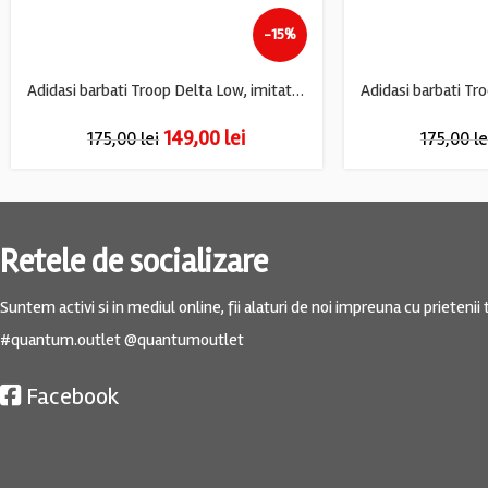
-15%
Adidasi barbati Troop Delta Low, imitatie de piele, alb negru
149,00
lei
175,00
lei
175,00
le
Retele de socializare
Suntem activi si in mediul online, fii alaturi de noi impreuna cu prietenii t
#quantum.outlet @quantumoutlet
Facebook