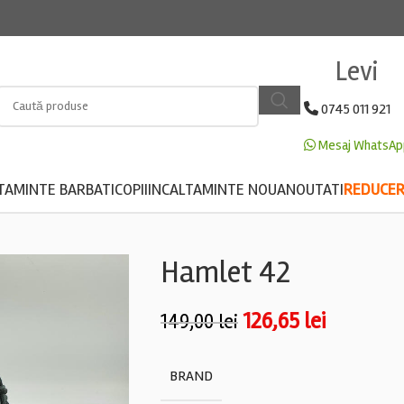
Levi
0745 011 921
Mesaj WhatsAp
TAMINTE BARBATI
COPII
INCALTAMINTE NOUA
NOUTATI
REDUCERE
Hamlet 42
126,65
lei
149,00
lei
BRAND