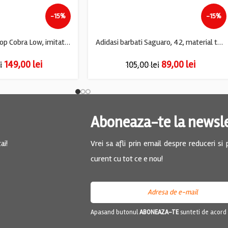
-15%
-15%
Adidasi barbati Troop Cobra Low, imitatie de piele, alb albastru
Adidasi barbati Saguaro, 42, material textil, negru albastru
149,00
lei
89,00
lei
i
105,00
lei
Aboneaza-te la newsl
ai!
Vrei sa afli prin email despre reduceri si
curent cu tot ce e nou!
Apasand butonul
ABONEAZA-TE
sunteti de acord