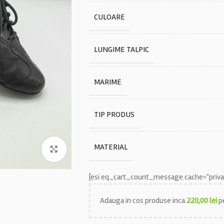
CULOARE
LUNGIME TALPIC
MARIME
TIP PRODUS
MATERIAL
Faceți click pentru a mări
[esi eq_cart_count_message cache="privat
Adauga in cos produse inca
220,00
lei
pe