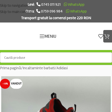
Levi:
0745 011 921
WhatsApp
Skip to navigation
Oana:
0759 096 984
WhatsApp
Skip to main content
Transport gratuit la comenzi peste 220 RON
MENIU
Prima pagină
/
Incaltaminte barbati
/
Adidasi
VANDUT
-15%