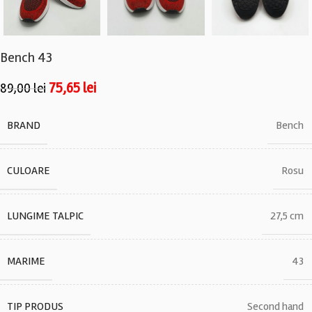
Bench 43
75,65
lei
89,00
lei
BRAND
Bench
CULOARE
Rosu
LUNGIME TALPIC
27,5 cm
MARIME
43
TIP PRODUS
Second hand