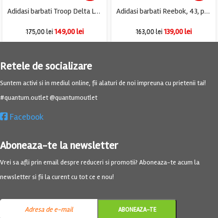
Adidasi barbati Troop Delta Low, imitatie de piele, alb negru
Adidasi barbati Reebok, 43, piele, alb
149,00
lei
139,00
lei
175,00
lei
163,00
lei
Retele de socializare
Suntem activi si in mediul online, fii alaturi de noi impreuna cu prietenii tai!
#quantum.outlet @quantumoutlet
Facebook
Aboneaza-te la newsletter
Vrei sa afli prin email despre reduceri si promotii? Aboneaza-te acum la
newsletter si fii la curent cu tot ce e nou!