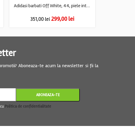
Adidasi barbati Off White, 44, piele intoarsa, material textil, negru
299,00
lei
351,00
lei
175,0
etter
 promotii? Aboneaza-te acum la newsletter si fii la
 cu
Politica de confidentialitate