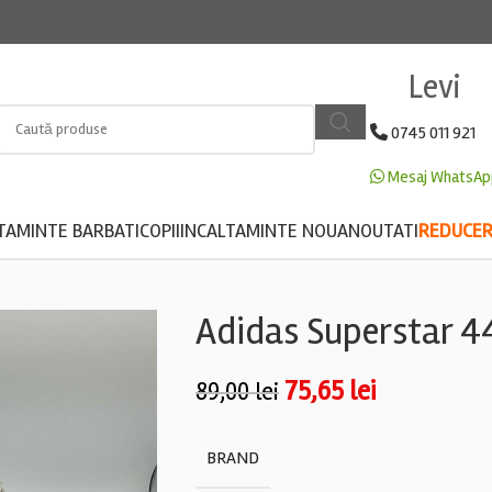
Levi
0745 011 921
Mesaj WhatsAp
TAMINTE BARBATI
COPII
INCALTAMINTE NOUA
NOUTATI
REDUCERE
Adidas Superstar 4
75,65
lei
89,00
lei
BRAND