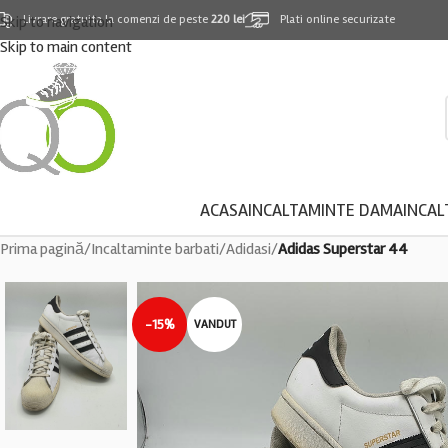
Skip to navigation
Livrare gratuita la comenzi de peste
220 lei
Plati online securizate
Skip to main content
ACASA
INCALTAMINTE DAMA
INCAL
Prima pagină
/
Incaltaminte barbati
/
Adidasi
/
Adidas Superstar 44
-15%
VANDUT