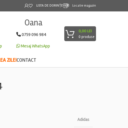
LISTA DE DORINȚE
Locatie magazin
Oana
0,00
LEI
0759 096 984
0
produse
p
Mesaj WhatsApp
A ZILEI
CONTACT
4
Adidas