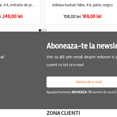
Adidasi barbati Nike, 44, imitatie de piele, piele, negru
Adidasi barbati Nike, 44, piele, negru
249,00
lei
169,00
lei
i
198,00
lei
Aboneaza-te la newsl
ai!
Vrei sa afli prin email despre reduceri si
curent cu tot ce e nou!
Apasand butonul
ABONEAZA-TE
sunteti de acord
ZONA CLIENTI