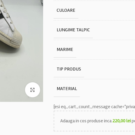
CULOARE
LUNGIME TALPIC
MARIME
TIP PRODUS
MATERIAL
Faceți click pentru a mări
[esi eq_cart_count_message cache="privat
Adauga in cos produse inca
220,00
lei
pe