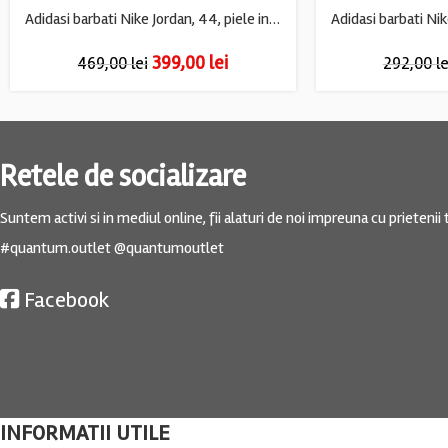
Adidasi barbati Nike Jordan, 44, piele intoarsa, piele, negru
399,00
lei
469,00
lei
292,00
le
Retele de socializare
Suntem activi si in mediul online, fii alaturi de noi impreuna cu prietenii t
#quantum.outlet @quantumoutlet
Facebook
INFORMATII UTILE