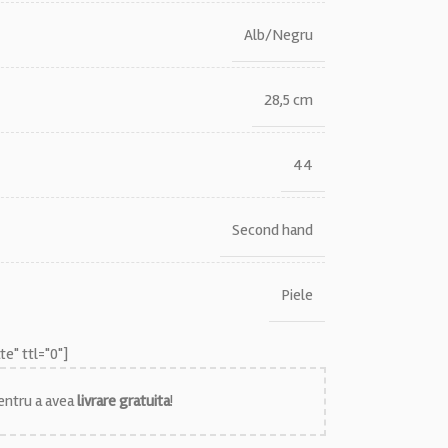
Alb/Negru
28,5 cm
44
Second hand
Piele
e" ttl="0"]
ntru a avea
livrare gratuita
!