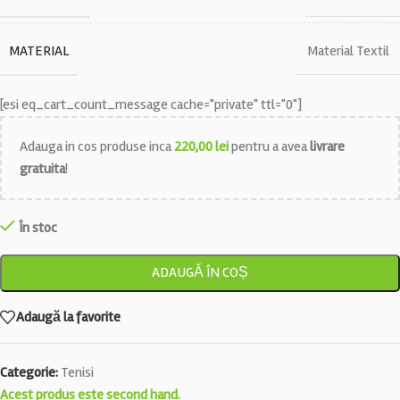
MATERIAL
Material Textil
[esi eq_cart_count_message cache="private" ttl="0"]
Adauga in cos produse inca
220,00
lei
pentru a avea
livrare
gratuita
!
În stoc
ADAUGĂ ÎN COȘ
Adaugă la favorite
Categorie:
Tenisi
Acest produs este second hand.