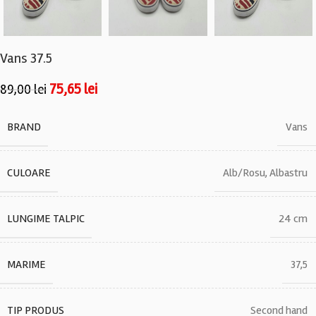
Vans 37.5
75,65
lei
89,00
lei
BRAND
Vans
CULOARE
Alb/Rosu
,
Albastru
LUNGIME TALPIC
24 cm
MARIME
37,5
TIP PRODUS
Second hand