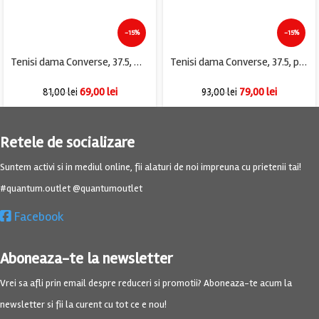
-15%
-15%
Tenisi dama Converse, 37.5, material textil, gri
Tenisi dama Converse, 37.5, piele, kaki
69,00
lei
79,00
lei
81,00
lei
93,00
lei
Retele de socializare
Suntem activi si in mediul online, fii alaturi de noi impreuna cu prietenii tai!
#quantum.outlet @quantumoutlet
Facebook
Aboneaza-te la newsletter
Vrei sa afli prin email despre reduceri si promotii? Aboneaza-te acum la
newsletter si fii la curent cu tot ce e nou!