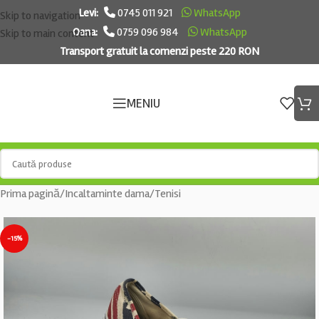
Levi:
0745 011 921
WhatsApp
Skip to navigation
Oana:
0759 096 984
WhatsApp
Skip to main content
Transport gratuit la comenzi peste 220 RON
MENIU
Prima pagină
/
Incaltaminte dama
/
Tenisi
-15%