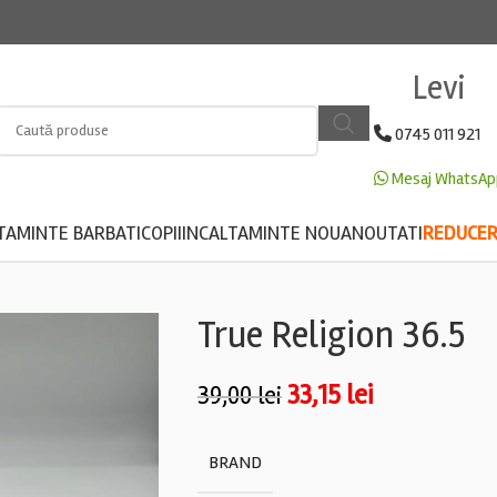
Levi
0745 011 921
Mesaj WhatsAp
TAMINTE BARBATI
COPII
INCALTAMINTE NOUA
NOUTATI
REDUCERE
True Religion 36.5
33,15
lei
39,00
lei
BRAND