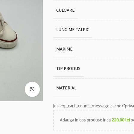
CULOARE
LUNGIME TALPIC
MARIME
TIP PRODUS
MATERIAL
Faceți click pentru a mări
[esi eq_cart_count_message cache="privat
Adauga in cos produse inca
220,00
lei
pe