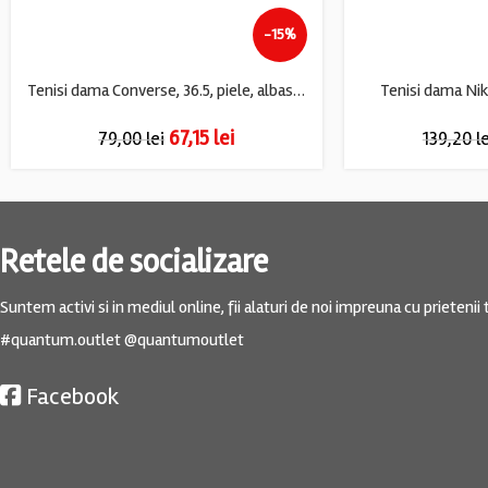
-15%
Tenisi dama Converse, 36.5, piele, albastru
Tenisi dama Nike
67,15
lei
79,00
lei
139,20
l
Retele de socializare
Suntem activi si in mediul online, fii alaturi de noi impreuna cu prietenii t
#quantum.outlet @quantumoutlet
Facebook