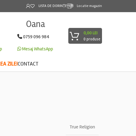
LISTA DE DORINȚE
Locatie magazin
Oana
0,00
LEI
0759 096 984
0
produse
p
Mesaj WhatsApp
A ZILEI
CONTACT
True Religion