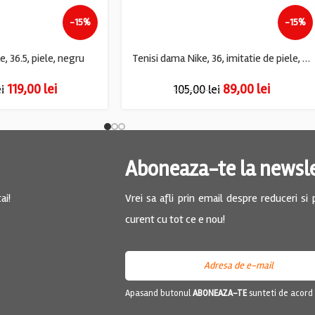
-15%
-15%
, 36.5, piele, negru
Tenisi dama Nike, 36, imitatie de piele, piele intoarsa, alb
119,00
lei
89,00
lei
ei
105,00
lei
Aboneaza-te la newsl
ai!
Vrei sa afli prin email despre reduceri si
curent cu tot ce e nou!
Apasand butonul
ABONEAZA-TE
sunteti de acord