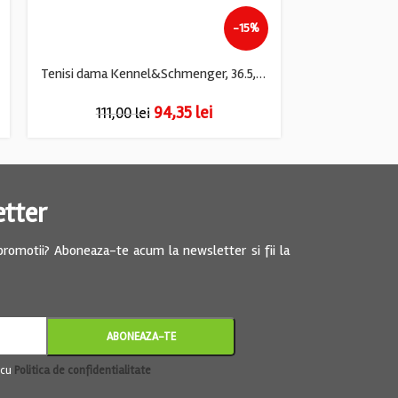
-15%
Tenisi dama Kennel&Schmenger, 36.5, piele, maro
94,35
lei
111,00
lei
79,
etter
 promotii? Aboneaza-te acum la newsletter si fii la
 cu
Politica de confidentialitate