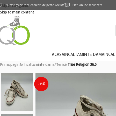
Skip to navigation
Livrare gratuita la comenzi de peste
220 lei
Plati online securizate
Skip to main content
ACASA
INCALTAMINTE DAMA
INCAL
Prima pagină
/
Incaltaminte dama
/
Tenisi
/
True Religion 36.5
-15%