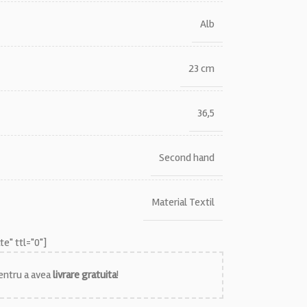
Alb
23 cm
36,5
Second hand
Material Textil
e" ttl="0"]
ntru a avea
livrare gratuita
!