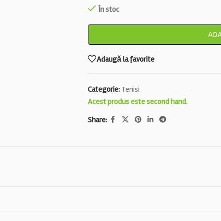
În stoc
ADA
Adaugă la favorite
Categorie:
Tenisi
Acest produs este second hand.
Share: