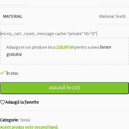
MATERIAL
Material Textil
[esi eq_cart_count_message cache="private" ttl="0"]
Adauga in cos produse inca
220,00
lei
pentru a avea
livrare
gratuita
!
În stoc
ADAUGĂ ÎN COȘ
Adaugă la favorite
Categorie:
Tenisi
Acest produs este second hand.