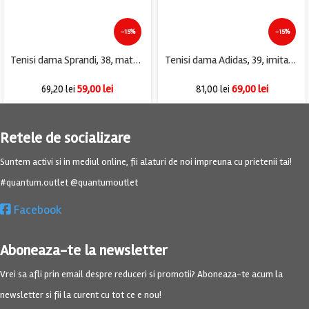
-15%
-15%
Tenisi dama Sprandi, 38, material textil, negru
Tenisi dama Adidas, 39, imitatie de piele, alb
59,00
lei
69,00
lei
69,20
lei
81,00
lei
Retele de socializare
Suntem activi si in mediul online, fii alaturi de noi impreuna cu prietenii tai!
#quantum.outlet @quantumoutlet
Facebook
Aboneaza-te la newsletter
Vrei sa afli prin email despre reduceri si promotii? Aboneaza-te acum la
newsletter si fii la curent cu tot ce e nou!