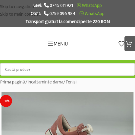
Levi:
0745 011 921
WhatsApp
Skip to navigation
Oana:
0759 096 984
WhatsApp
Skip to main content
Transport gratuit la comenzi peste 220 RON
MENIU
Prima pagină
/
Incaltaminte dama
/
Tenisi
-15%