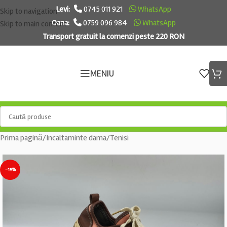
Levi:
0745 011 921
WhatsApp
Skip to navigation
Oana:
0759 096 984
WhatsApp
Skip to main content
Transport gratuit la comenzi peste 220 RON
MENIU
Prima pagină
/
Incaltaminte dama
/
Tenisi
-15%