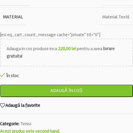
MATERIAL
Material Textil
[esi eq_cart_count_message cache="private" ttl="0"]
Adauga in cos produse inca
220,00
lei
pentru a avea
livrare
gratuita
!
În stoc
ADAUGĂ ÎN COȘ
Adaugă la favorite
Categorie:
Tenisi
Acest produs este second hand.