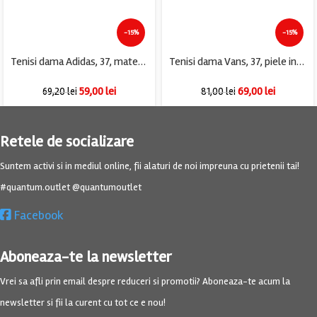
-15%
-15%
Tenisi dama Adidas, 37, material textil, alb gri
Tenisi dama Vans, 37, piele intoarsa, material textil, roz
59,00
lei
69,00
lei
69,20
lei
81,00
lei
Retele de socializare
Suntem activi si in mediul online, fii alaturi de noi impreuna cu prietenii tai!
#quantum.outlet @quantumoutlet
Facebook
Aboneaza-te la newsletter
Vrei sa afli prin email despre reduceri si promotii? Aboneaza-te acum la
newsletter si fii la curent cu tot ce e nou!