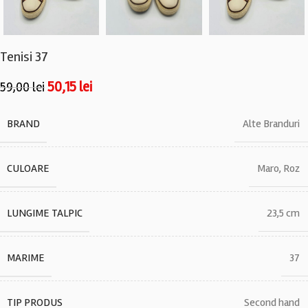
Tenisi 37
50,15
lei
59,00
lei
BRAND
Alte Branduri
CULOARE
Maro
,
Roz
LUNGIME TALPIC
23,5 cm
MARIME
37
TIP PRODUS
Second hand