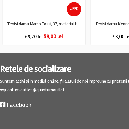
-15%
Tenisi dama Marco Tozzi, 37, material textil, bej
59,00
lei
69,20
lei
93,00
le
Retele de socializare
Suntem activi si in mediul online, fii alaturi de noi impreuna cu prietenii t
#quantum.outlet @quantumoutlet
Facebook