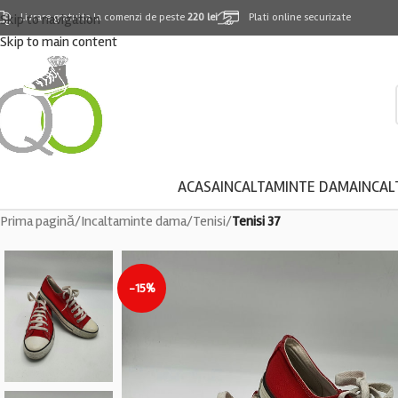
Skip to navigation
Livrare gratuita la comenzi de peste
220 lei
Plati online securizate
Skip to main content
ACASA
INCALTAMINTE DAMA
INCAL
Prima pagină
/
Incaltaminte dama
/
Tenisi
/
Tenisi 37
-15%