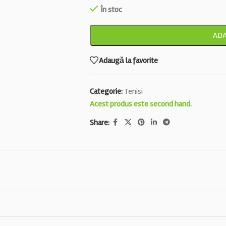
În stoc
ADA
Adaugă la favorite
Categorie:
Tenisi
Acest produs este second hand.
Share: