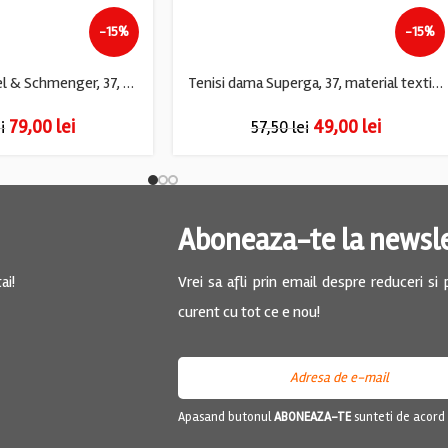
-15%
-15%
Tenisi dama Kennel & Schmenger, 37, piele, alb
Tenisi dama Superga, 37, material textil, negru
79,00
lei
49,00
lei
i
57,50
lei
Aboneaza-te la newsl
ai!
Vrei sa afli prin email despre reduceri si
curent cu tot ce e nou!
Apasand butonul
ABONEAZA-TE
sunteti de acord