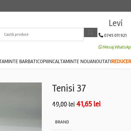
Levi
0745 011 921
Mesaj WhatsAp
TAMINTE BARBATI
COPII
INCALTAMINTE NOUA
NOUTATI
REDUCERE
Tenisi 37
41,65
lei
49,00
lei
BRAND