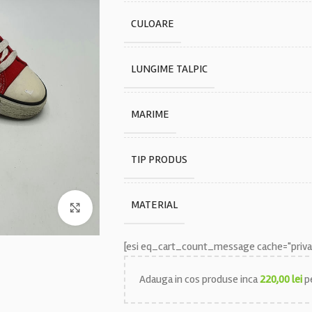
CULOARE
LUNGIME TALPIC
MARIME
TIP PRODUS
MATERIAL
Faceți click pentru a mări
[esi eq_cart_count_message cache="privat
Adauga in cos produse inca
220,00
lei
pe