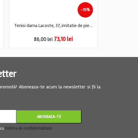
-15%
Tenisi dama Lacoste, 37, imitatie de piele, piele, alb
73,10
lei
86,00
lei
61,
etter
 promotii? Aboneaza-te acum la newsletter si fii la
 cu
Politica de confidentialitate