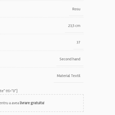
Rosu
23,5 cm
37
Second hand
Material Textil
e" ttl="0"]
ntru a avea
livrare gratuita
!