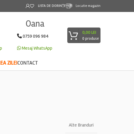
LISTA DE DORINȚE
Locatie magazin
Oana
0,00
LEI
0759 096 984
0
produse
p
Mesaj WhatsApp
A ZILEI
CONTACT
Alte Branduri