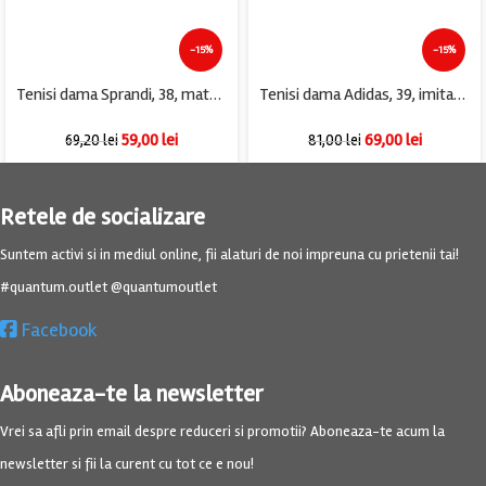
-15%
-15%
Tenisi dama Sprandi, 38, material textil, negru
Tenisi dama Adidas, 39, imitatie de piele, alb
59,00
lei
69,00
lei
69,20
lei
81,00
lei
Retele de socializare
Suntem activi si in mediul online, fii alaturi de noi impreuna cu prietenii tai!
#quantum.outlet @quantumoutlet
Facebook
Aboneaza-te la newsletter
Vrei sa afli prin email despre reduceri si promotii? Aboneaza-te acum la
newsletter si fii la curent cu tot ce e nou!