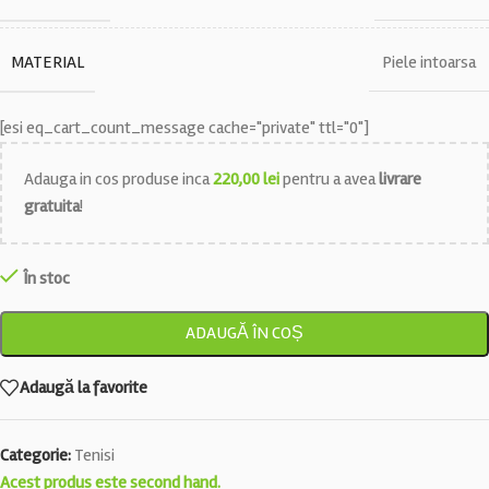
MATERIAL
Piele intoarsa
[esi eq_cart_count_message cache="private" ttl="0"]
Adauga in cos produse inca
220,00
lei
pentru a avea
livrare
gratuita
!
În stoc
ADAUGĂ ÎN COȘ
Adaugă la favorite
Categorie:
Tenisi
Acest produs este second hand.