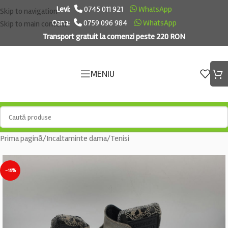
Levi:
0745 011 921
WhatsApp
Skip to navigation
Oana:
0759 096 984
WhatsApp
Skip to main content
Transport gratuit la comenzi peste 220 RON
MENIU
Prima pagină
/
Incaltaminte dama
/
Tenisi
-15%