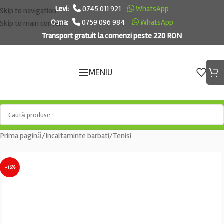
Levi:
0745 011 921
WhatsApp
Skip to navigation
Oana:
0759 096 984
WhatsApp
Skip to main content
Transport gratuit la comenzi peste 220 RON
MENIU
Prima pagină
/
Incaltaminte barbati
/
Tenisi
-15%