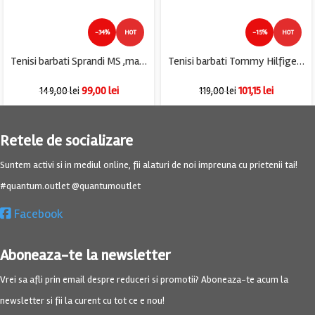
-34%
HOT
-15%
HOT
Tenisi barbati Sprandi MS ,material textil , negru
Tenisi barbati Tommy Hilfiger 42, piele intoarsa, bej
99,00
lei
101,15
lei
149,00
lei
119,00
lei
Retele de socializare
Suntem activi si in mediul online, fii alaturi de noi impreuna cu prietenii tai!
#quantum.outlet @quantumoutlet
Facebook
Aboneaza-te la newsletter
Vrei sa afli prin email despre reduceri si promotii? Aboneaza-te acum la
newsletter si fii la curent cu tot ce e nou!