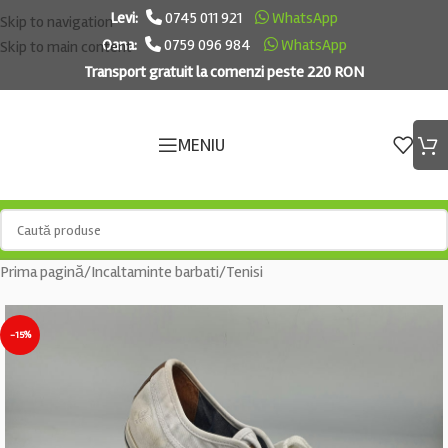
Levi:
0745 011 921
WhatsApp
Skip to navigation
Oana:
0759 096 984
WhatsApp
Skip to main content
Transport gratuit la comenzi peste 220 RON
MENIU
Prima pagină
/
Incaltaminte barbati
/
Tenisi
-15%