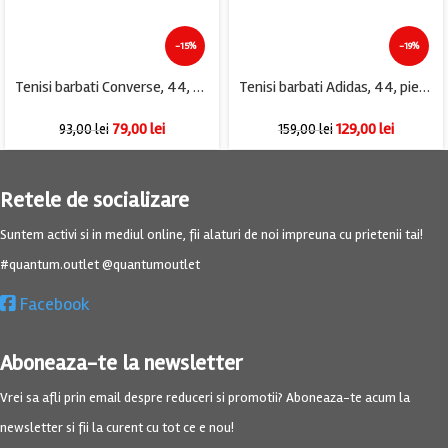
-15%
-19%
Tenisi barbati Converse, 44, material textil, alb
Tenisi barbati Adidas, 44, piele intoarsa, rosu
79,00
lei
129,00
lei
93,00
lei
159,00
lei
Retele de socializare
Suntem activi si in mediul online, fii alaturi de noi impreuna cu prietenii tai!
#quantum.outlet @quantumoutlet
Facebook
Aboneaza-te la newsletter
Vrei sa afli prin email despre reduceri si promotii? Aboneaza-te acum la
newsletter si fii la curent cu tot ce e nou!