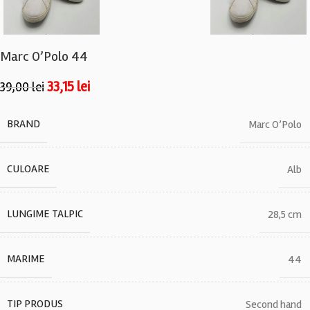
Marc O’Polo 44
33,15
lei
39,00
lei
BRAND
Marc O’Polo
CULOARE
Alb
LUNGIME TALPIC
28,5 cm
MARIME
44
TIP PRODUS
Second hand