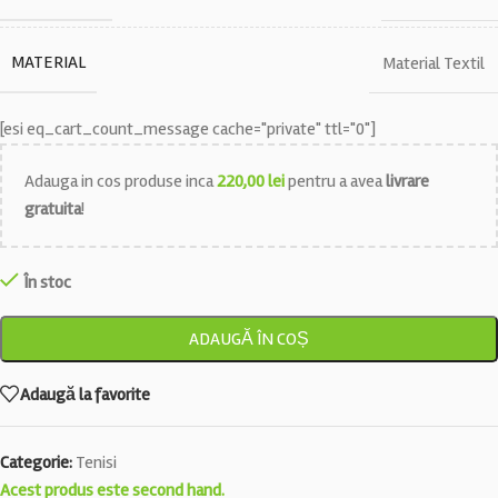
MATERIAL
Material Textil
[esi eq_cart_count_message cache="private" ttl="0"]
Adauga in cos produse inca
220,00
lei
pentru a avea
livrare
gratuita
!
În stoc
ADAUGĂ ÎN COȘ
Adaugă la favorite
Categorie:
Tenisi
Acest produs este second hand.