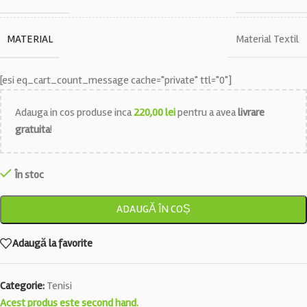
MATERIAL
Material Textil
[esi eq_cart_count_message cache="private" ttl="0"]
Adauga in cos produse inca
220,00
lei
pentru a avea
livrare
gratuita
!
În stoc
ADAUGĂ ÎN COȘ
Adaugă la favorite
Categorie:
Tenisi
Acest produs este second hand.