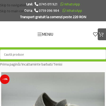
Levi:
0745 011 921
WhatsApp
Skip to navigation
Oana:
0759 096 984
WhatsApp
Skip to main content
Transport gratuit la comenzi peste 220 RON
MENIU
Prima pagină
/
Incaltaminte barbati
/
Tenisi
-15%