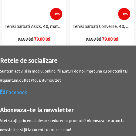
-15%
-15%
Tenisi barbati Asics, 40, material textil, gri
Tenisi barbati Converse, 40, material textil, maro
79,00
lei
79,00
lei
93,00
lei
93,00
lei
Retele de socializare
Suntem activi si in mediul online, fii alaturi de noi impreuna cu prietenii tai!
#quantum.outlet @quantumoutlet
Facebook
Aboneaza-te la newsletter
Vrei sa afli prin email despre reduceri si promotii? Aboneaza-te acum la
newsletter si fii la curent cu tot ce e nou!