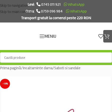
Levi:
0745 011 921
WhatsApp
Skip to navigation
Oana:
0759 096 984
WhatsApp
Skip to main content
Transport gratuit la comenzi peste 220 RON
MENIU
Prima pagină
/
Incaltaminte dama
/
Saboti si sandale
-15%