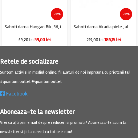
-15%
-15%
Saboti dama Hangao Bik, 36, imitatie de piele, negru
Saboti dama Akadia piele , albastru
59,00
lei
186,15
lei
69,20
lei
219,00
lei
Retele de socializare
Suntem activi si in mediul online, fii alaturi de noi impreuna cu prietenii tai!
#quantum.outlet @quantumoutlet
Facebook
Aboneaza-te la newsletter
Vrei sa afli prin email despre reduceri si promotii? Aboneaza-te acum la
newsletter si fii la curent cu tot ce e nou!