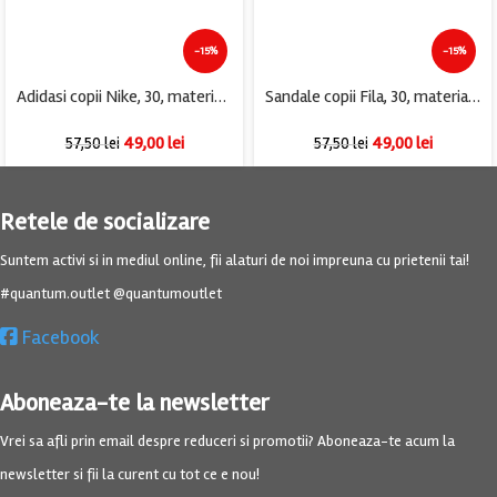
-15%
-15%
Adidasi copii Nike, 30, material textil, mov
Sandale copii Fila, 30, material textil, alte materiale, negru
49,00
lei
49,00
lei
57,50
lei
57,50
lei
Retele de socializare
Suntem activi si in mediul online, fii alaturi de noi impreuna cu prietenii tai!
#quantum.outlet @quantumoutlet
Facebook
Aboneaza-te la newsletter
Vrei sa afli prin email despre reduceri si promotii? Aboneaza-te acum la
newsletter si fii la curent cu tot ce e nou!