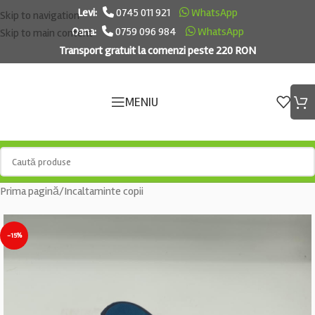
Levi:
0745 011 921
WhatsApp
Skip to navigation
Oana:
0759 096 984
WhatsApp
Skip to main content
Transport gratuit la comenzi peste 220 RON
MENIU
Prima pagină
/
Incaltaminte copii
-15%