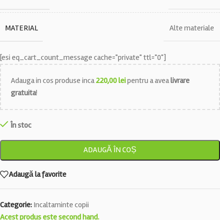
MATERIAL
Alte materiale
[esi eq_cart_count_message cache="private" ttl="0"]
Adauga in cos produse inca
220,00
lei
pentru a avea
livrare
gratuita
!
În stoc
ADAUGĂ ÎN COȘ
Adaugă la favorite
Categorie:
Incaltaminte copii
Acest produs este second hand.