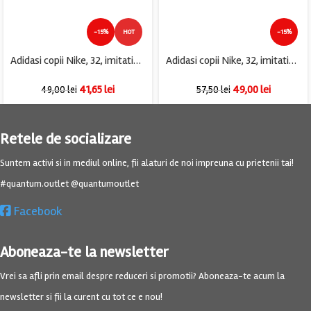
-15%
HOT
-15%
Adidasi copii Nike, 32, imitatie de piele, material textil, negru
Adidasi copii Nike, 32, imitatie de piele, alb
41,65
lei
49,00
lei
49,00
lei
57,50
lei
Retele de socializare
Suntem activi si in mediul online, fii alaturi de noi impreuna cu prietenii tai!
#quantum.outlet @quantumoutlet
Facebook
Aboneaza-te la newsletter
Vrei sa afli prin email despre reduceri si promotii? Aboneaza-te acum la
newsletter si fii la curent cu tot ce e nou!