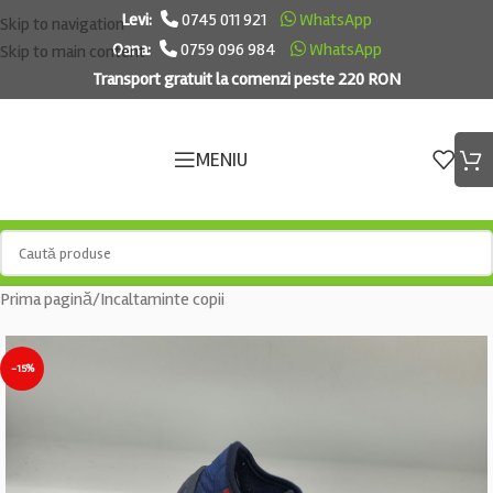
Levi:
0745 011 921
WhatsApp
Skip to navigation
Oana:
0759 096 984
WhatsApp
Skip to main content
Transport gratuit la comenzi peste 220 RON
MENIU
Prima pagină
/
Incaltaminte copii
-15%