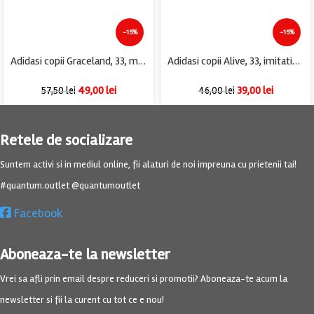
-15%
-15%
Adidasi copii Graceland, 33, material textil, mov
Adidasi copii Alive, 33, imitatie de piele, material textil, roz
49,00
lei
39,00
lei
57,50
lei
46,00
lei
Retele de socializare
Suntem activi si in mediul online, fii alaturi de noi impreuna cu prietenii tai!
#quantum.outlet @quantumoutlet
Facebook
Aboneaza-te la newsletter
Vrei sa afli prin email despre reduceri si promotii? Aboneaza-te acum la
newsletter si fii la curent cu tot ce e nou!