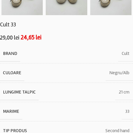
Cult 33
24,65
lei
29,00
lei
BRAND
Cult
CULOARE
Negru/Alb
LUNGIME TALPIC
21 cm
MARIME
33
TIP PRODUS
Second hand