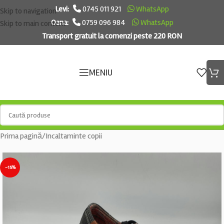
Levi:
0745 011 921
WhatsApp
Skip to navigation
Oana:
0759 096 984
WhatsApp
Skip to main content
Transport gratuit la comenzi peste 220 RON
MENIU
Prima pagină
/
Incaltaminte copii
-15%