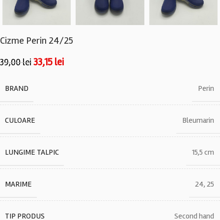
Cizme Perin 24/25
33,15
lei
39,00
lei
BRAND
Perin
CULOARE
Bleumarin
LUNGIME TALPIC
15,5 cm
MARIME
24
,
25
TIP PRODUS
Second hand