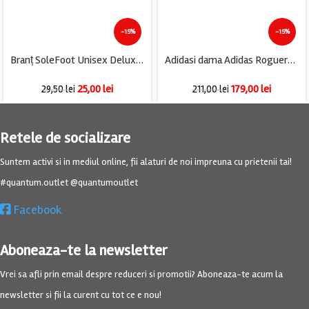
-15%
-15%
Branț SoleFoot Unisex Deluxe Edition [SPORT DELUXE], negru.
Adidasi dama Adidas Roguera, imitatie de piele, negru
25,00
lei
179,00
lei
29,50
lei
211,00
lei
Retele de socializare
Suntem activi si in mediul online, fii alaturi de noi impreuna cu prietenii tai!
#quantum.outlet @quantumoutlet
Facebook
Aboneaza-te la newsletter
Vrei sa afli prin email despre reduceri si promotii? Aboneaza-te acum la
newsletter si fii la curent cu tot ce e nou!