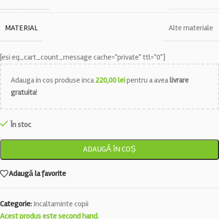
MATERIAL
Alte materiale
[esi eq_cart_count_message cache="private" ttl="0"]
Adauga in cos produse inca
220,00
lei
pentru a avea
livrare
gratuita
!
În stoc
ADAUGĂ ÎN COȘ
Adaugă la favorite
Categorie:
Incaltaminte copii
Acest produs este second hand.