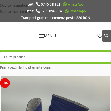
Levi:
0745 011 921
WhatsApp
Skip to navigation
Oana:
0759 096 984
WhatsApp
Skip to main content
Transport gratuit la comenzi peste 220 RON
MENIU
Prima pagină
/
Incaltaminte copii
-15%