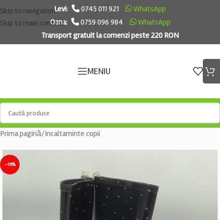
Levi:
0745 011 921
WhatsApp
Skip to navigation
Oana:
0759 096 984
WhatsApp
Skip to main content
Transport gratuit la comenzi peste 220 RON
MENIU
Prima pagină
/
Incaltaminte copii
-15%