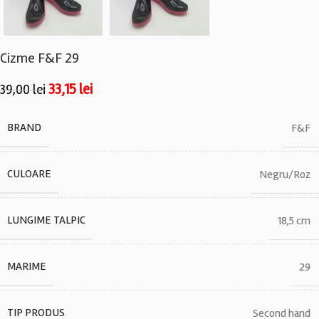
Cizme F&F 29
33,15
lei
39,00
lei
BRAND
F&F
CULOARE
Negru/Roz
LUNGIME TALPIC
18,5 cm
MARIME
29
TIP PRODUS
Second hand