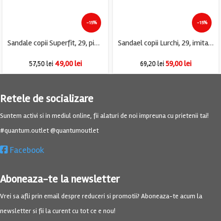
-15%
-15%
Sandale copii Superfit, 29, piele intoarsa, material textil, albastru
Sandael copii Lurchi, 29, imitatie de piele, albastru
49,00
lei
59,00
lei
57,50
lei
69,20
lei
Retele de socializare
Suntem activi si in mediul online, fii alaturi de noi impreuna cu prietenii tai!
#quantum.outlet @quantumoutlet
Facebook
Aboneaza-te la newsletter
Vrei sa afli prin email despre reduceri si promotii? Aboneaza-te acum la
newsletter si fii la curent cu tot ce e nou!