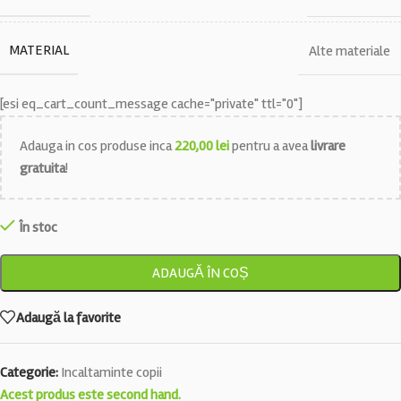
MATERIAL
Alte materiale
[esi eq_cart_count_message cache="private" ttl="0"]
Adauga in cos produse inca
220,00
lei
pentru a avea
livrare
gratuita
!
În stoc
ADAUGĂ ÎN COȘ
Adaugă la favorite
Categorie:
Incaltaminte copii
Acest produs este second hand.