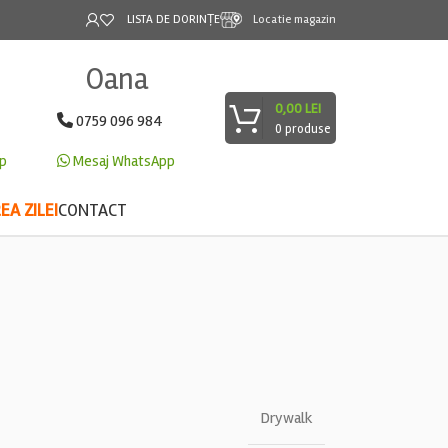
LISTA DE DORINȚE
Locatie magazin
Oana
0,00
LEI
0759 096 984
0
produse
p
Mesaj WhatsApp
A ZILEI
CONTACT
Drywalk