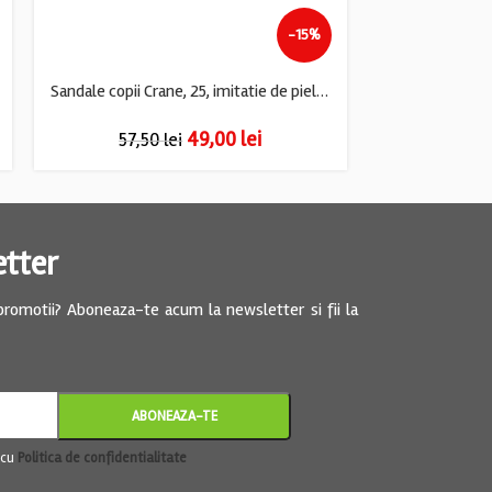
-15%
Sandale copii Crane, 25, imitatie de piele, albastru roz
Adidasi copii 2
49,00
lei
57,50
lei
57,5
etter
 promotii? Aboneaza-te acum la newsletter si fii la
 cu
Politica de confidentialitate