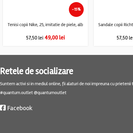
-15%
Tenisi copii Nike, 25, imitatie de piele, alb
49,00
lei
57,50
lei
57,50
le
Retele de socializare
Suntem activi si in mediul online, fii alaturi de noi impreuna cu prietenii t
#quantum.outlet @quantumoutlet
Facebook