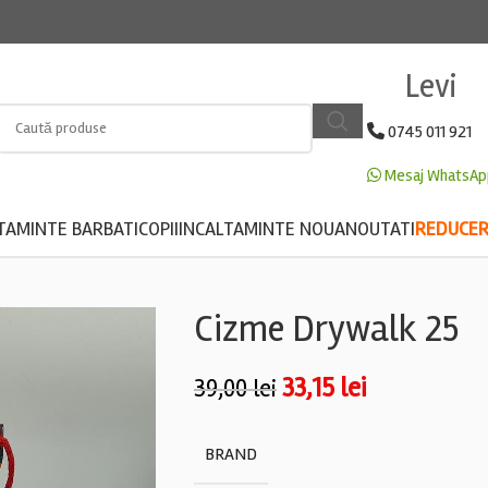
Levi
0745 011 921
Mesaj WhatsAp
TAMINTE BARBATI
COPII
INCALTAMINTE NOUA
NOUTATI
REDUCERE
Cizme Drywalk 25
33,15
lei
39,00
lei
BRAND