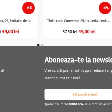
-15%
-15%
Sandale copii Richter, 25, imitatie de piele, albastru
Tinisi copii Converse, 25, material textil, alb
49,00
lei
49,00
lei
i
57,50
lei
Aboneaza-te la newsl
ai!
Vrei sa afli prin email despre reduceri si
curent cu tot ce e nou!
Apasand butonul
ABONEAZA-TE
sunteti de acord