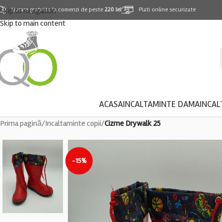
Skip to navigation
Livrare gratuita la comenzi de peste
220 lei
Plati online securizate
Skip to main content
ACASA
INCALTAMINTE DAMA
INCAL
Prima pagină
/
Incaltaminte copii
/
Cizme Drywalk 25
-15%