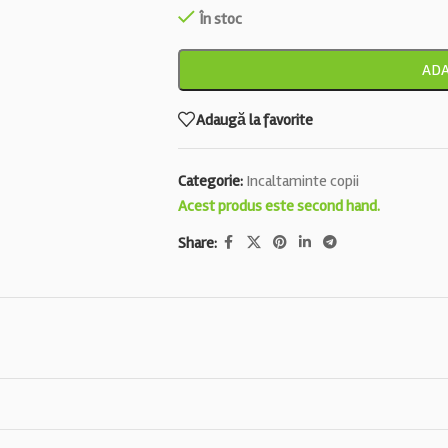
În stoc
ADA
Adaugă la favorite
Categorie:
Incaltaminte copii
Acest produs este second hand.
Share: