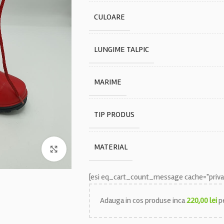
CULOARE
LUNGIME TALPIC
MARIME
TIP PRODUS
MATERIAL
Faceți click pentru a mări
[esi eq_cart_count_message cache="privat
Adauga in cos produse inca
220,00
lei
pe