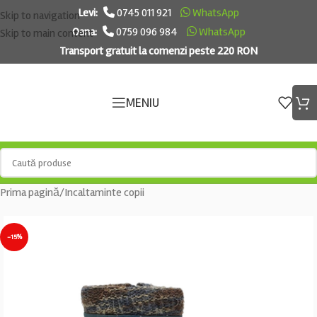
Levi:
0745 011 921
WhatsApp
Skip to navigation
Oana:
0759 096 984
WhatsApp
Skip to main content
Transport gratuit la comenzi peste 220 RON
MENIU
Prima pagină
/
Incaltaminte copii
-15%