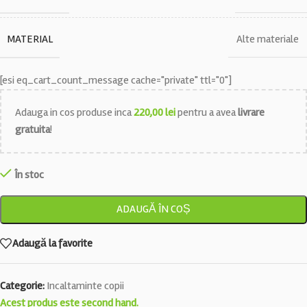
MATERIAL
Alte materiale
[esi eq_cart_count_message cache="private" ttl="0"]
Adauga in cos produse inca
220,00
lei
pentru a avea
livrare
gratuita
!
În stoc
ADAUGĂ ÎN COȘ
Adaugă la favorite
Categorie:
Incaltaminte copii
Acest produs este second hand.