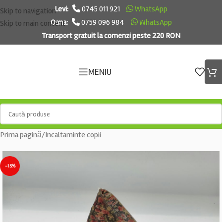
Levi:
0745 011 921
WhatsApp
Skip to navigation
Oana:
0759 096 984
WhatsApp
Skip to main content
Transport gratuit la comenzi peste 220 RON
MENIU
Prima pagină
/
Incaltaminte copii
-15%