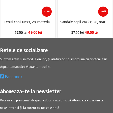
-15%
-15%
Tenisi copii Next, 28, material textil, gri rosu
Sandale copii Walkx, 28, material textil, alb roz
49,00
lei
49,00
lei
57,50
lei
57,50
lei
Retele de socializare
Suntem activi si in mediul online, fii alaturi de noi impreuna cu prietenii tai!
#quantum.outlet @quantumoutlet
Facebook
Aboneaza-te la newsletter
Vrei sa afli prin email despre reduceri si promotii? Aboneaza-te acum la
newsletter si fii la curent cu tot ce e nou!