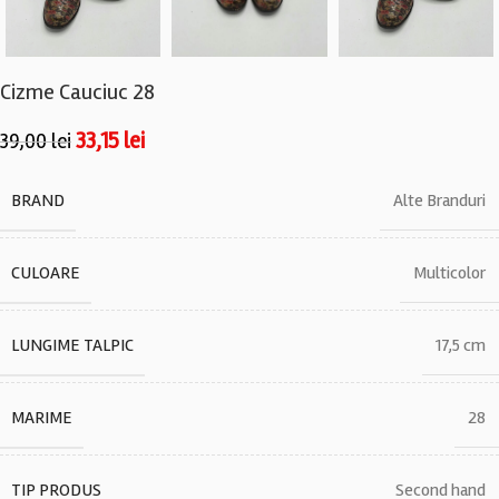
Cizme Cauciuc 28
33,15
lei
39,00
lei
BRAND
Alte Branduri
CULOARE
Multicolor
LUNGIME TALPIC
17,5 cm
MARIME
28
TIP PRODUS
Second hand