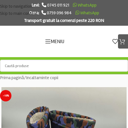
Levi:
0745 011 921
WhatsApp
Skip to navigation
Oana:
0759 096 984
WhatsApp
Skip to main content
Transport gratuit la comenzi peste 220 RON
MENIU
Prima pagină
/
Incaltaminte copii
-15%