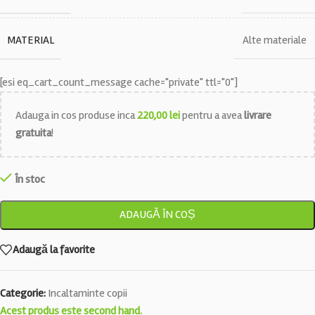
MATERIAL
Alte materiale
[esi eq_cart_count_message cache="private" ttl="0"]
Adauga in cos produse inca
220,00
lei
pentru a avea
livrare
gratuita
!
În stoc
ADAUGĂ ÎN COȘ
Adaugă la favorite
Categorie:
Incaltaminte copii
Acest produs este second hand.