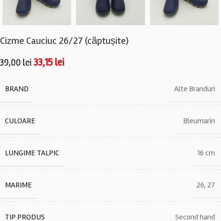
Cizme Cauciuc 26/27 (căptușite)
33,15
lei
39,00
lei
BRAND
Alte Branduri
CULOARE
Bleumarin
LUNGIME TALPIC
16 cm
MARIME
26
,
27
TIP PRODUS
Second hand