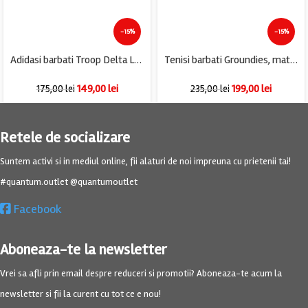
-15%
-15%
Adidasi barbati Troop Delta Low, imitatie de piele, alb bleumarin
Tenisi barbati Groundies, material textil, verde
149,00
lei
199,00
lei
175,00
lei
235,00
lei
Retele de socializare
Suntem activi si in mediul online, fii alaturi de noi impreuna cu prietenii tai!
#quantum.outlet @quantumoutlet
Facebook
Aboneaza-te la newsletter
Vrei sa afli prin email despre reduceri si promotii? Aboneaza-te acum la
newsletter si fii la curent cu tot ce e nou!