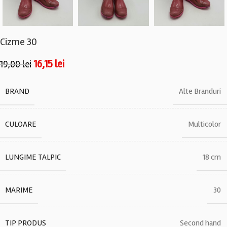
Cizme 30
16,15
lei
19,00
lei
BRAND
Alte Branduri
CULOARE
Multicolor
LUNGIME TALPIC
18 cm
MARIME
30
TIP PRODUS
Second hand