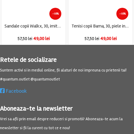
-15%
-15%
Sandale copii Walkx, 30, imitatie de piele, material textil, gri
Tenisi copii Bama, 30, piele intoarsa, bleumarin
49,00
lei
49,00
lei
57,50
lei
57,50
lei
Retele de socializare
Suntem activi si in mediul online, fii alaturi de noi impreuna cu prietenii tai!
#quantum.outlet @quantumoutlet
Facebook
Aboneaza-te la newsletter
Vrei sa afli prin email despre reduceri si promotii? Aboneaza-te acum la
newsletter si fii la curent cu tot ce e nou!