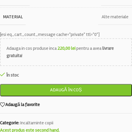
MATERIAL
Alte materiale
[esi eq_cart_count_message cache="private" ttl="0"]
Adauga in cos produse inca
220,00
lei
pentru a avea
livrare
gratuita
!
În stoc
ADAUGĂ ÎN COȘ
Adaugă la favorite
Categorie:
Incaltaminte copii
Acest produs este second hand.