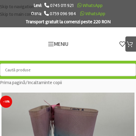
Levi:
0745 011 921
WhatsApp
Skip to navigation
Oana:
0759 096 984
WhatsApp
Skip to main content
Transport gratuit la comenzi peste 220 RON
MENIU
Prima pagină
/
Incaltaminte copii
-15%