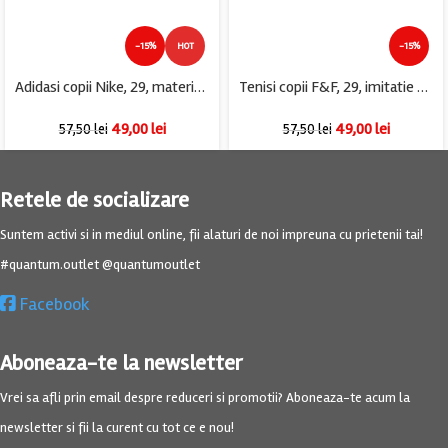
-15%
HOT
-15%
Adidasi copii Nike, 29, material textil, piele, mov
Tenisi copii F&F, 29, imitatie de piele, alb
49,00
lei
49,00
lei
57,50
lei
57,50
lei
Retele de socializare
Suntem activi si in mediul online, fii alaturi de noi impreuna cu prietenii tai!
#quantum.outlet @quantumoutlet
Facebook
Aboneaza-te la newsletter
Vrei sa afli prin email despre reduceri si promotii? Aboneaza-te acum la
newsletter si fii la curent cu tot ce e nou!