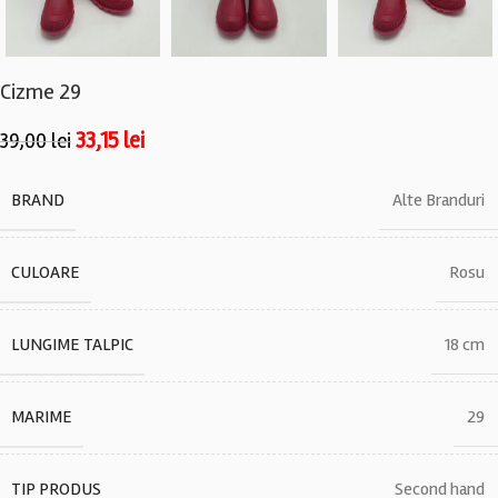
Cizme 29
33,15
lei
39,00
lei
BRAND
Alte Branduri
CULOARE
Rosu
LUNGIME TALPIC
18 cm
MARIME
29
TIP PRODUS
Second hand