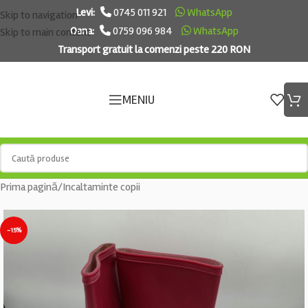
Levi:
0745 011 921
WhatsApp
Skip to navigation
Oana:
0759 096 984
WhatsApp
Skip to main content
Transport gratuit la comenzi peste 220 RON
MENIU
Prima pagină
/
Incaltaminte copii
-15%