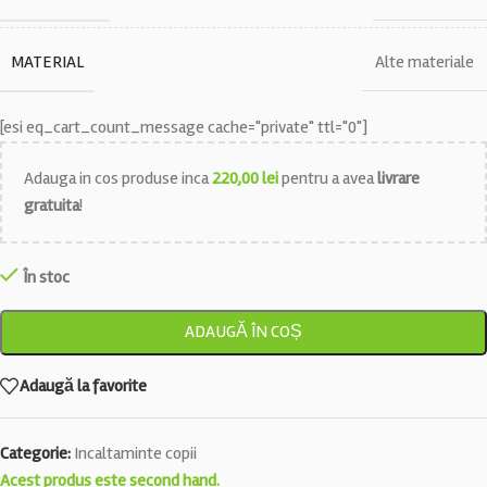
MATERIAL
Alte materiale
[esi eq_cart_count_message cache="private" ttl="0"]
Adauga in cos produse inca
220,00
lei
pentru a avea
livrare
gratuita
!
În stoc
ADAUGĂ ÎN COȘ
Adaugă la favorite
Categorie:
Incaltaminte copii
Acest produs este second hand.