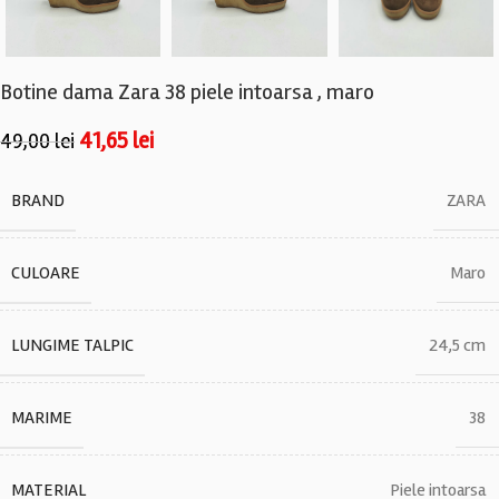
Botine dama Zara 38 piele intoarsa , maro
41,65
lei
49,00
lei
BRAND
ZARA
CULOARE
Maro
LUNGIME TALPIC
24,5 cm
MARIME
38
MATERIAL
Piele intoarsa