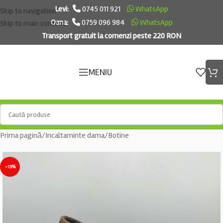
Levi:
0745 011 921
WhatsApp
Skip to navigation
Oana:
0759 096 984
WhatsApp
Skip to main content
Transport gratuit la comenzi peste 220 RON
MENIU
Prima pagină
/
Incaltaminte dama
/
Botine
-15%