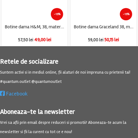
-15%
-15%
Botine dama H&M, 38, material textil, gri
Botine dama Graceland 38, material textil, negru
49,00
lei
50,15
lei
57,50
lei
59,00
lei
Retele de socializare
Suntem activi si in mediul online, fii alaturi de noi impreuna cu prietenii tai!
#quantum.outlet @quantumoutlet
Facebook
Aboneaza-te la newsletter
Vrei sa afli prin email despre reduceri si promotii? Aboneaza-te acum la
newsletter si fii la curent cu tot ce e nou!