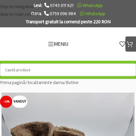
Levi:
0745 011 921
WhatsApp
Skip to navigation
Oana:
0759 096 984
WhatsApp
Skip to main content
Transport gratuit la comenzi peste 220 RON
MENIU
Prima pagină
/
Incaltaminte dama
/
Botine
VANDUT
-15%