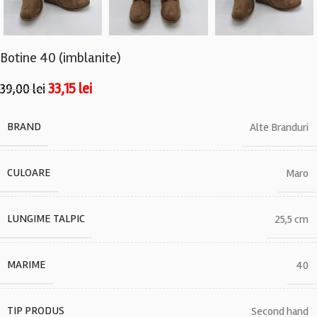
Botine 40 (imblanite)
33,15
lei
39,00
lei
BRAND
Alte Branduri
CULOARE
Maro
LUNGIME TALPIC
25,5 cm
MARIME
40
TIP PRODUS
Second hand