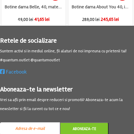
Botine dama Belle, 40, material textil, negru
Botine dama About You 40, imitație de piele, negru
41,65
lei
245,65
lei
49,00
lei
289,00
lei
Retele de socializare
Suntem activi si in mediul online, fii alaturi de noi impreuna cu prietenii tai!
#quantum.outlet @quantumoutlet
Facebook
Aboneaza-te la newsletter
Vrei sa afli prin email despre reduceri si promotii? Aboneaza-te acum la
newsletter si fii la curent cu tot ce e nou!