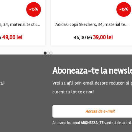
-15%
-15%
Adidasi copii Adidas, 34, material textil, negru
Adidasi copii Skechers, 34, material textil, multicolor
49,00
lei
39,00
lei
i
46,00
lei
Aboneaza-te la newsl
ai!
Vrei sa afli prin email despre reduceri si
curent cu tot ce e nou!
Apasand butonul
ABONEAZA-TE
sunteti de acord