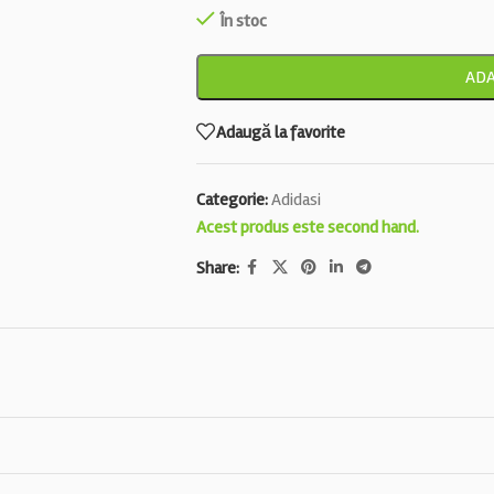
În stoc
ADA
Adaugă la favorite
Categorie:
Adidasi
Acest produs este second hand.
Share: