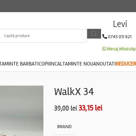
Levi
0745 011 921
Mesaj WhatsAp
TAMINTE BARBATI
COPII
INCALTAMINTE NOUA
NOUTATI
REDUCERE
WalkX 34
33,15
lei
39,00
lei
BRAND