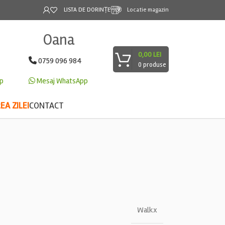
LISTA DE DORINȚE
Locatie magazin
Oana
0,00
LEI
0759 096 984
0
produse
p
Mesaj WhatsApp
A ZILEI
CONTACT
Walkx