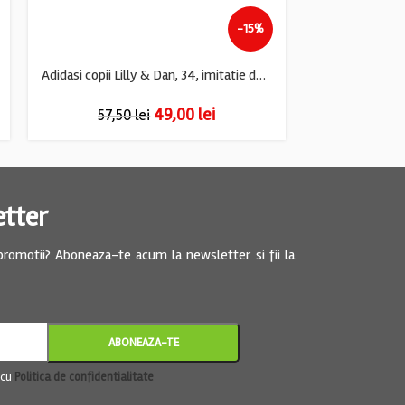
-15%
Adidasi copii Lilly & Dan, 34, imitatie de piele, gri negru
49,00
lei
57,50
lei
61,
etter
 promotii? Aboneaza-te acum la newsletter si fii la
 cu
Politica de confidentialitate