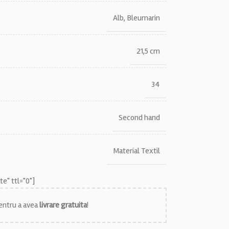
Alb
,
Bleumarin
21,5 cm
34
Second hand
Material Textil
e" ttl="0"]
ntru a avea
livrare gratuita
!