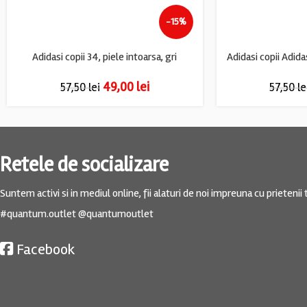
-15%
Adidasi copii 34, piele intoarsa, gri
49,00
lei
57,50
lei
57,50
le
Retele de socializare
Suntem activi si in mediul online, fii alaturi de noi impreuna cu prietenii t
#quantum.outlet @quantumoutlet
Facebook