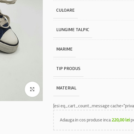
CULOARE
LUNGIME TALPIC
MARIME
TIP PRODUS
MATERIAL
Faceți click pentru a mări
[esi eq_cart_count_message cache="privat
Adauga in cos produse inca
220,00
lei
pe