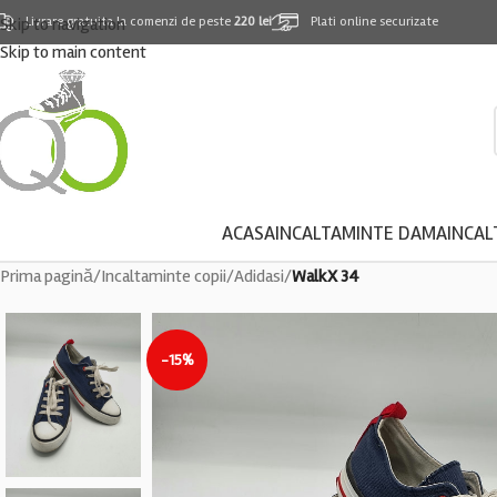
Skip to navigation
Livrare gratuita la comenzi de peste
220 lei
Plati online securizate
Skip to main content
ACASA
INCALTAMINTE DAMA
INCAL
Prima pagină
/
Incaltaminte copii
/
Adidasi
/
WalkX 34
-15%