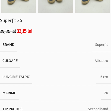
Superfit 26
33,15
lei
39,00
lei
BRAND
Superfit
CULOARE
Albastru
LUNGIME TALPIC
15 cm
MARIME
26
TIP PRODUS
Second hand