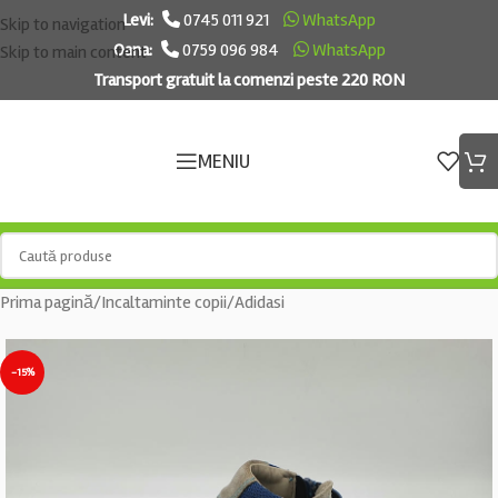
Levi:
0745 011 921
WhatsApp
Skip to navigation
Oana:
0759 096 984
WhatsApp
Skip to main content
Transport gratuit la comenzi peste 220 RON
MENIU
Prima pagină
/
Incaltaminte copii
/
Adidasi
-15%