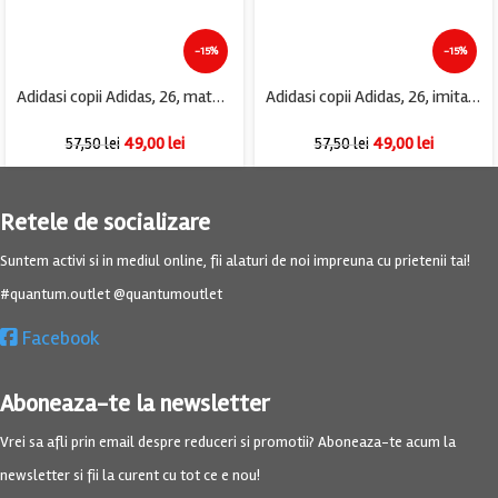
-15%
-15%
Adidasi copii Adidas, 26, material textil, negru
Adidasi copii Adidas, 26, imitatie de piele, material textil, mov
49,00
lei
49,00
lei
57,50
lei
57,50
lei
Retele de socializare
Suntem activi si in mediul online, fii alaturi de noi impreuna cu prietenii tai!
#quantum.outlet @quantumoutlet
Facebook
Aboneaza-te la newsletter
Vrei sa afli prin email despre reduceri si promotii? Aboneaza-te acum la
newsletter si fii la curent cu tot ce e nou!