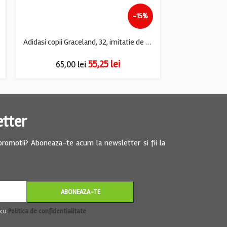
-15%
Adidasi copii Graceland, 32, imitatie de piele, material textil, roz
55,25
lei
65,00
lei
65,
etter
 promotii? Aboneaza-te acum la newsletter si fii la
 cu
Politica de confidentialitate