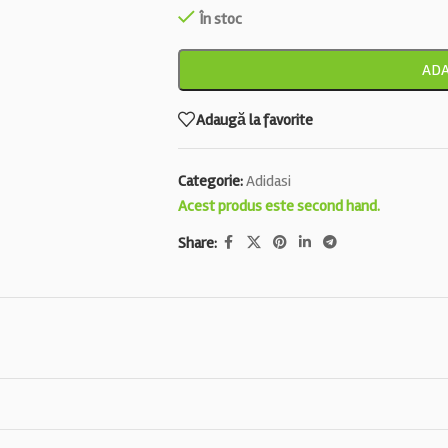
În stoc
ADA
Adaugă la favorite
Categorie:
Adidasi
Acest produs este second hand.
Share: