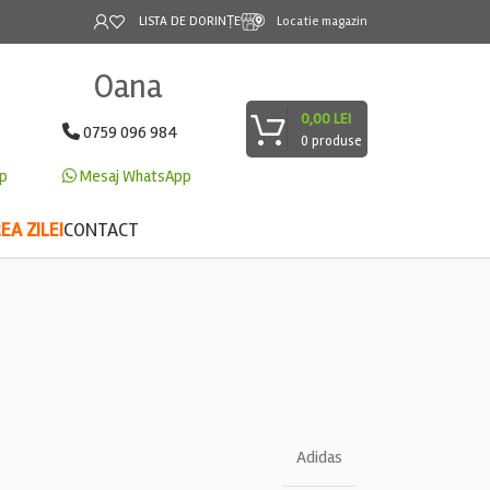
LISTA DE DORINȚE
Locatie magazin
Oana
0,00
LEI
0759 096 984
0
produse
p
Mesaj WhatsApp
A ZILEI
CONTACT
Adidas