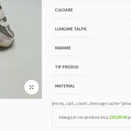
CULOARE
LUNGIME TALPIC
MARIME
TIP PRODUS
MATERIAL
Faceți click pentru a mări
[esi eq_cart_count_message cache="privat
Adauga in cos produse inca
220,00
lei
pe