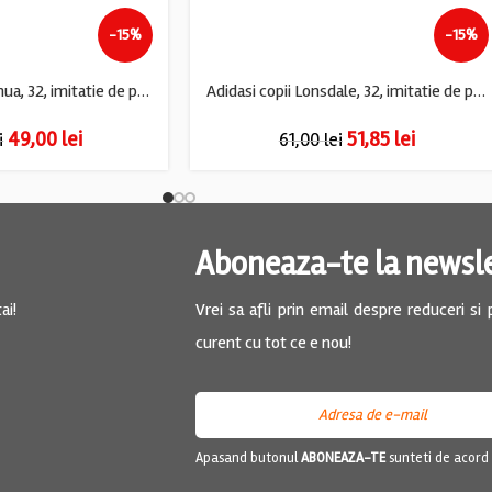
-15%
-15%
Adidasi copii Quechua, 32, imitatie de piele, material textil, bleumarin roz
Adidasi copii Lonsdale, 32, imitatie de piele, piele, alb roz
49,00
lei
51,85
lei
i
61,00
lei
Aboneaza-te la newsl
ai!
Vrei sa afli prin email despre reduceri si
curent cu tot ce e nou!
Apasand butonul
ABONEAZA-TE
sunteti de acord