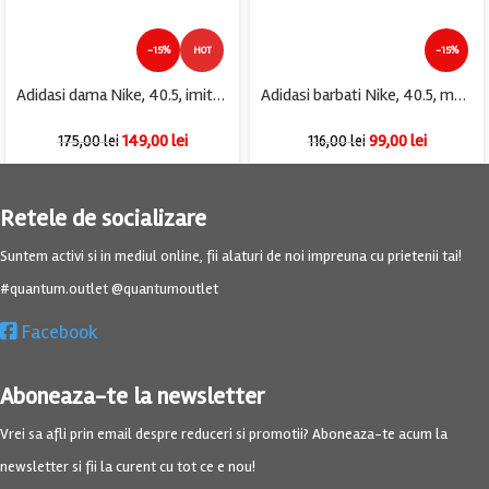
-15%
HOT
-15%
Adidasi dama Nike, 40.5, imitatie de piele, negru
Adidasi barbati Nike, 40.5, material textil, negru
149,00
lei
99,00
lei
175,00
lei
116,00
lei
Retele de socializare
Suntem activi si in mediul online, fii alaturi de noi impreuna cu prietenii tai!
#quantum.outlet @quantumoutlet
Facebook
Aboneaza-te la newsletter
Vrei sa afli prin email despre reduceri si promotii? Aboneaza-te acum la
newsletter si fii la curent cu tot ce e nou!