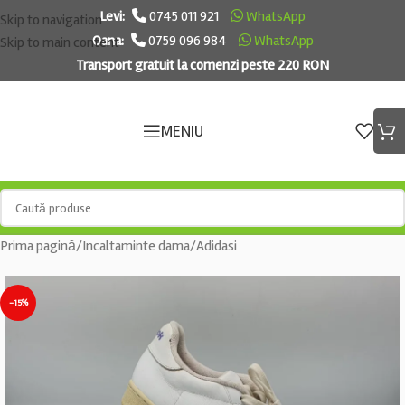
Levi:
0745 011 921
WhatsApp
Skip to navigation
Oana:
0759 096 984
WhatsApp
Skip to main content
Transport gratuit la comenzi peste 220 RON
MENIU
Prima pagină
/
Incaltaminte dama
/
Adidasi
-15%