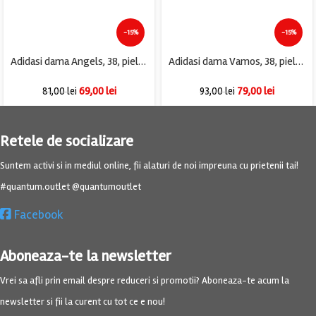
-15%
-15%
Adidasi dama Angels, 38, piele, albastru
Adidasi dama Vamos, 38, piele intoarsa, galben
69,00
lei
79,00
lei
81,00
lei
93,00
lei
Retele de socializare
Suntem activi si in mediul online, fii alaturi de noi impreuna cu prietenii tai!
#quantum.outlet @quantumoutlet
Facebook
Aboneaza-te la newsletter
Vrei sa afli prin email despre reduceri si promotii? Aboneaza-te acum la
newsletter si fii la curent cu tot ce e nou!