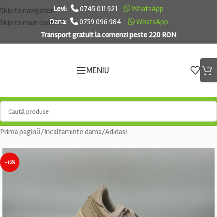
Levi:
0745 011 921
WhatsApp
Skip to navigation
Oana:
0759 096 984
WhatsApp
Skip to main content
Transport gratuit la comenzi peste 220 RON
MENIU
Prima pagină
/
Incaltaminte dama
/
Adidasi
-15%