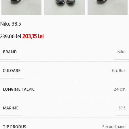
Nike 38.5
203,15
lei
239,00
lei
BRAND
Nike
CULOARE
Gri
,
Roz
LUNGIME TALPIC
24 cm
MARIME
38,5
TIP PRODUS
Second hand