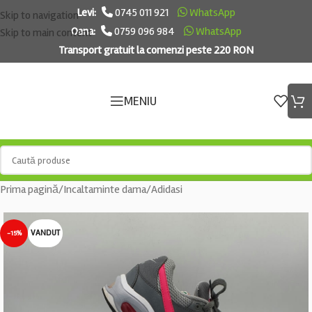
Levi:
0745 011 921
WhatsApp
Skip to navigation
Oana:
0759 096 984
WhatsApp
Skip to main content
Transport gratuit la comenzi peste 220 RON
MENIU
Prima pagină
/
Incaltaminte dama
/
Adidasi
VANDUT
-15%