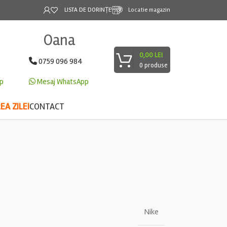
LISTA DE DORINȚE
Locatie magazin
Oana
0,00
LEI
0759 096 984
0
produse
p
Mesaj WhatsApp
A ZILEI
CONTACT
Nike