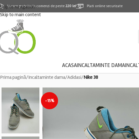
Skip to navigation
Livrare gratuita la comenzi de peste
220 lei
Plati online securizate
Skip to main content
ACASA
INCALTAMINTE DAMA
INCAL
Prima pagină
/
Incaltaminte dama
/
Adidasi
/
Nike 38
-15%