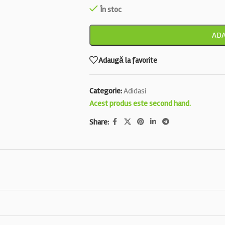
În stoc
ADA
Adaugă la favorite
Categorie:
Adidasi
Acest produs este second hand.
Share: