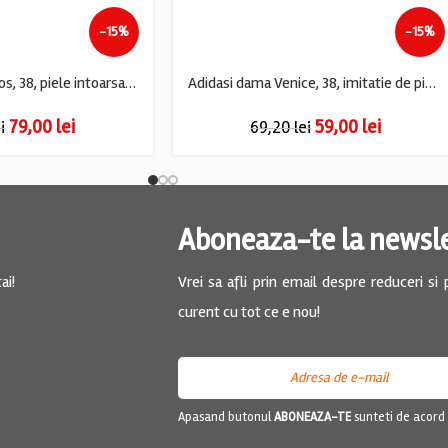
-15%
-15%
Adidasi dama Vamos, 38, piele intoarsa, galben
Adidasi dama Venice, 38, imitatie de piele, material textil, alb gri
79,00
lei
59,00
lei
i
69,20
lei
Aboneaza-te la newsl
ai!
Vrei sa afli prin email despre reduceri si
curent cu tot ce e nou!
Apasand butonul
ABONEAZA-TE
sunteti de acord