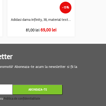
-15%
Adidasi dama Infinity, 38, material textil, gri
69,00
lei
81,00
lei
69,
etter
 promotii? Aboneaza-te acum la newsletter si fii la
 cu
Politica de confidentialitate