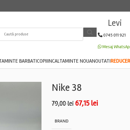
Levi
0745 011 921
Mesaj WhatsAp
TAMINTE BARBATI
COPII
INCALTAMINTE NOUA
NOUTATI
REDUCERE
Nike 38
67,15
lei
79,00
lei
BRAND