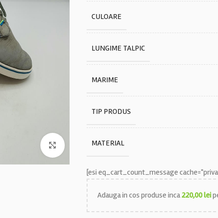
CULOARE
LUNGIME TALPIC
MARIME
TIP PRODUS
MATERIAL
Faceți click pentru a mări
[esi eq_cart_count_message cache="privat
Adauga in cos produse inca
220,00
lei
pe