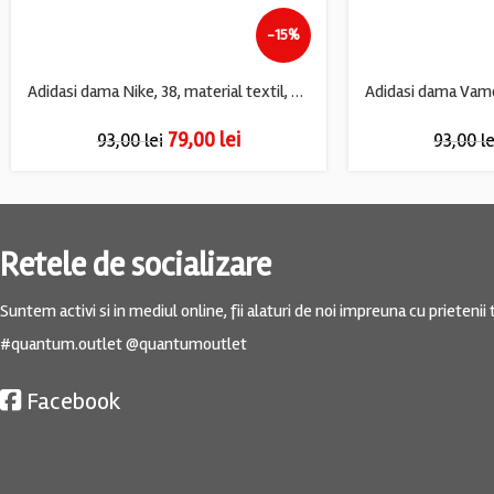
-15%
Adidasi dama Nike, 38, material textil, alb
79,00
lei
93,00
lei
93,00
le
Retele de socializare
Suntem activi si in mediul online, fii alaturi de noi impreuna cu prietenii t
#quantum.outlet @quantumoutlet
Facebook