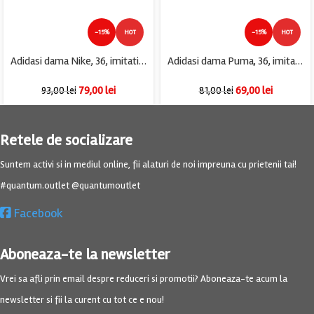
-15%
HOT
-15%
HOT
Adidasi dama Nike, 36, imitatie de piele, material textil, gri negru
Adidasi dama Puma, 36, imitatie de piele, material textil, alb
79,00
lei
69,00
lei
93,00
lei
81,00
lei
Retele de socializare
Suntem activi si in mediul online, fii alaturi de noi impreuna cu prietenii tai!
#quantum.outlet @quantumoutlet
Facebook
Aboneaza-te la newsletter
Vrei sa afli prin email despre reduceri si promotii? Aboneaza-te acum la
newsletter si fii la curent cu tot ce e nou!