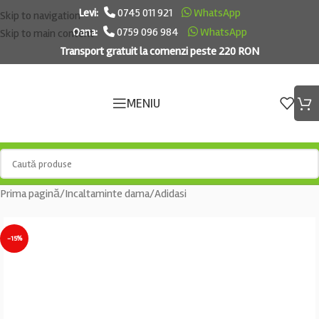
Levi:
0745 011 921
WhatsApp
Skip to navigation
Oana:
0759 096 984
WhatsApp
Skip to main content
Transport gratuit la comenzi peste 220 RON
MENIU
Prima pagină
/
Incaltaminte dama
/
Adidasi
-15%