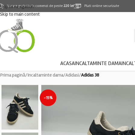
Skip to navigation
Livrare gratuita la comenzi de peste
220 lei
Plati online securizate
Skip to main content
ACASA
INCALTAMINTE DAMA
INCAL
Prima pagină
/
Incaltaminte dama
/
Adidasi
/
Adidas 38
-15%