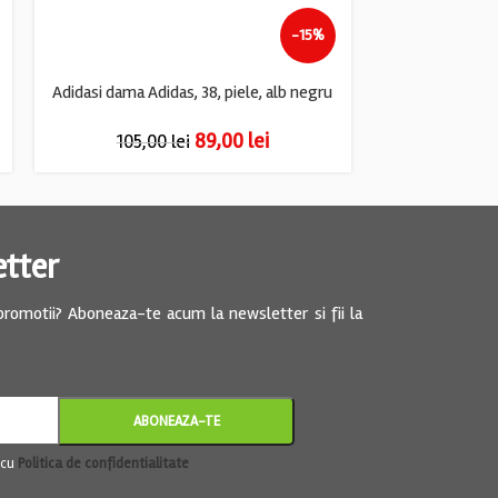
-15%
Adidasi dama Adidas, 38, piele, alb negru
89,00
lei
105,00
lei
93,
etter
 promotii? Aboneaza-te acum la newsletter si fii la
 cu
Politica de confidentialitate