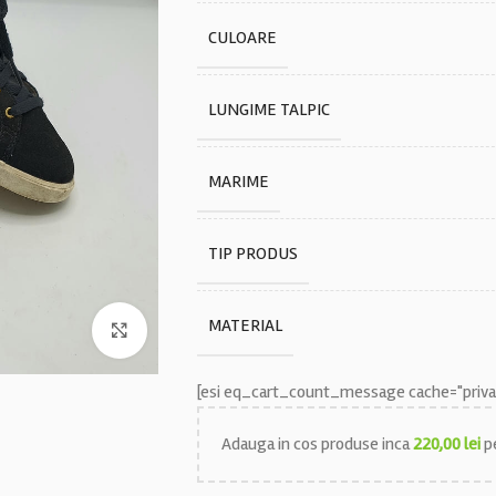
CULOARE
LUNGIME TALPIC
MARIME
TIP PRODUS
MATERIAL
Faceți click pentru a mări
[esi eq_cart_count_message cache="privat
Adauga in cos produse inca
220,00
lei
pe