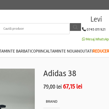
Levi
0745 011 921
Mesaj WhatsAp
TAMINTE BARBATI
COPII
INCALTAMINTE NOUA
NOUTATI
REDUCERE
Adidas 38
67,15
lei
79,00
lei
BRAND