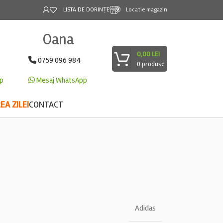
LISTA DE DORINȚE
Locatie magazin
Oana
0,00
LEI
0759 096 984
0
produse
p
Mesaj WhatsApp
A ZILEI
CONTACT
Adidas