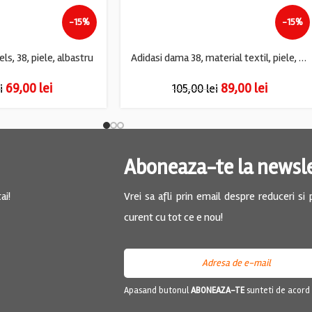
-15%
-15%
s, 38, piele, albastru
Adidasi dama 38, material textil, piele, alb gri
69,00
lei
89,00
lei
i
105,00
lei
Aboneaza-te la newsl
ai!
Vrei sa afli prin email despre reduceri si
curent cu tot ce e nou!
Apasand butonul
ABONEAZA-TE
sunteti de acord