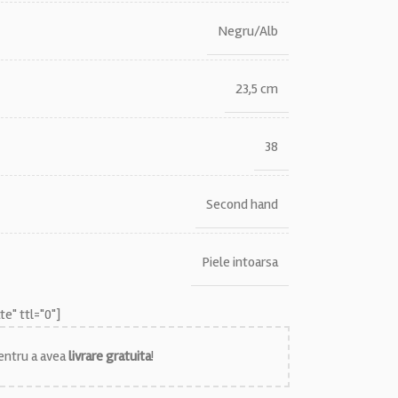
Negru/Alb
23,5 cm
38
Second hand
Piele intoarsa
e" ttl="0"]
ntru a avea
livrare gratuita
!