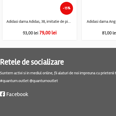
-15%
Adidasi dama Adidas, 38, imitatie de piele, material textil, alb
Adidasi dama Angel
79,00
lei
93,00
lei
81,00
le
Retele de socializare
Suntem activi si in mediul online, fii alaturi de noi impreuna cu prietenii t
#quantum.outlet @quantumoutlet
Facebook