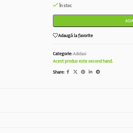
În stoc
ADA
Adaugă la favorite
Categorie:
Adidasi
Acest produs este second hand.
Share: