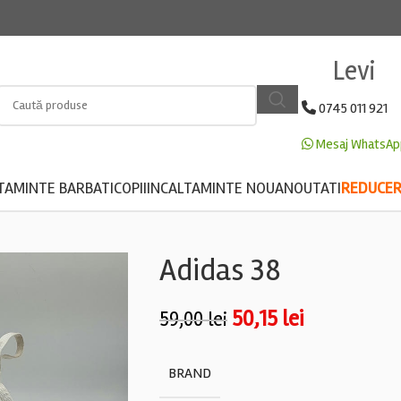
Levi
0745 011 921
Mesaj WhatsAp
TAMINTE BARBATI
COPII
INCALTAMINTE NOUA
NOUTATI
REDUCERE
Adidas 38
50,15
lei
59,00
lei
BRAND