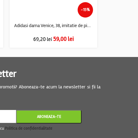
-15%
Adidasi dama Venice, 38, imitatie de piele, material textil, alb gri
59,00
lei
69,20
lei
69,
etter
 promotii? Aboneaza-te acum la newsletter si fii la
 cu
Politica de confidentialitate