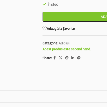
În stoc
ADA
Adaugă la favorite
Categorie:
Adidasi
Acest produs este second hand.
Share: