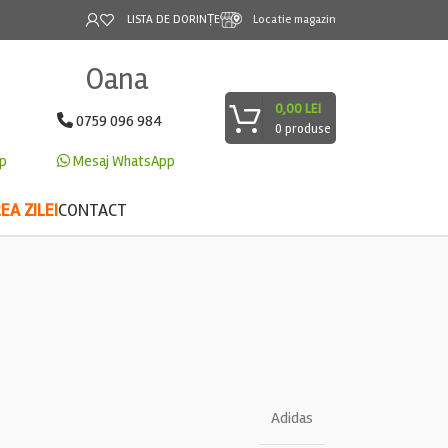
LISTA DE DORINȚE
Locatie magazin
Oana
0,00
LEI
0759 096 984
0
produse
p
Mesaj WhatsApp
A ZILEI
CONTACT
Adidas