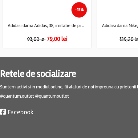
-15%
Adidasi dama Adidas, 38, imitatie de piele, material textil, alb
79,00
lei
93,00
lei
139,20
l
Retele de socializare
Suntem activi si in mediul online, fii alaturi de noi impreuna cu prietenii t
#quantum.outlet @quantumoutlet
Facebook