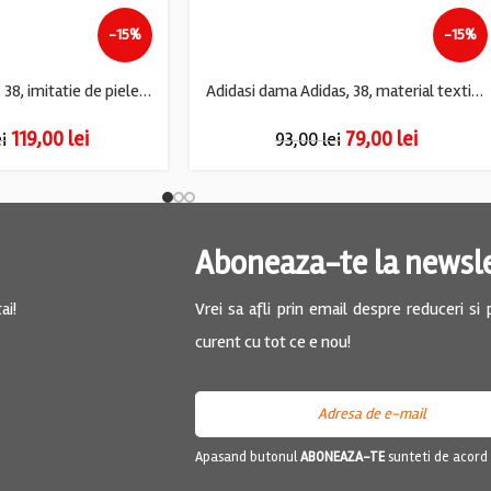
-15%
-15%
Adidasi dama Nike, 38, imitatie de piele, material textil, alb gri
Adidasi dama Adidas, 38, material textil, gri
119,00
lei
79,00
lei
ei
93,00
lei
Aboneaza-te la newsl
ai!
Vrei sa afli prin email despre reduceri si
curent cu tot ce e nou!
Apasand butonul
ABONEAZA-TE
sunteti de acord