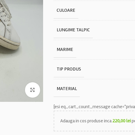
CULOARE
LUNGIME TALPIC
MARIME
TIP PRODUS
MATERIAL
Faceți click pentru a mări
[esi eq_cart_count_message cache="privat
Adauga in cos produse inca
220,00
lei
pe