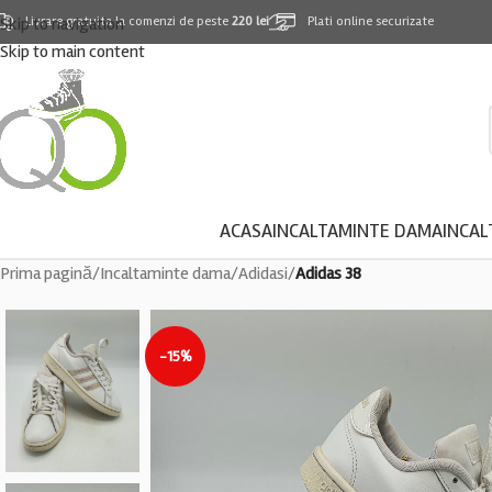
Skip to navigation
Livrare gratuita la comenzi de peste
220 lei
Plati online securizate
Skip to main content
ACASA
INCALTAMINTE DAMA
INCAL
Prima pagină
/
Incaltaminte dama
/
Adidasi
/
Adidas 38
-15%