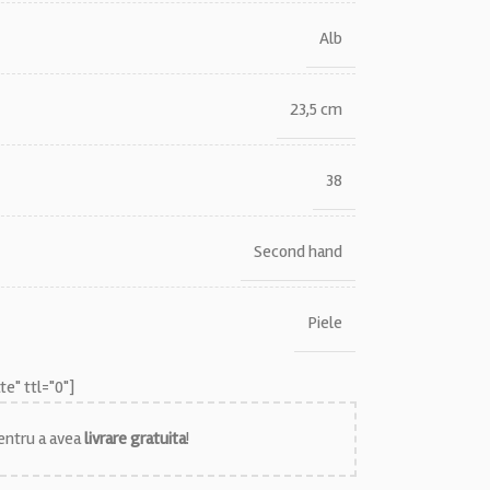
Alb
23,5 cm
38
Second hand
Piele
e" ttl="0"]
ntru a avea
livrare gratuita
!