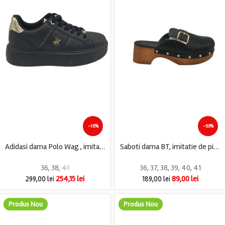
-15%
-53%
Adidasi dama Polo Wag , imitatie de piele, negru
Saboti dama BT, imitatie de piele, negru
36
,
38
,
41
36
,
37
,
38
,
39
,
40
,
41
254,15
lei
89,00
lei
299,00
lei
189,00
lei
Produs Nou
Produs Nou