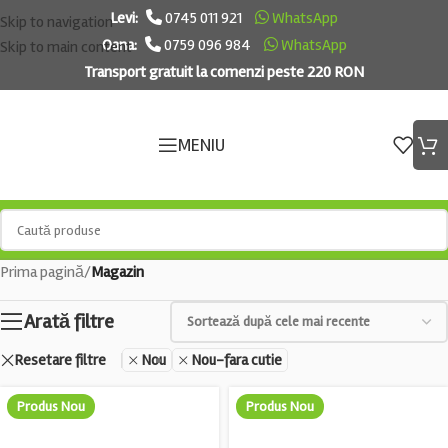
Levi:
0745 011 921
WhatsApp
Skip to navigation
Oana:
0759 096 984
WhatsApp
Skip to main content
Transport gratuit la comenzi peste 220 RON
MENIU
Prima pagină
/
Magazin
Arată filtre
Resetare filtre
Nou
Nou-fara cutie
Produs Nou
Produs Nou