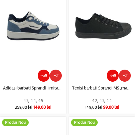
-42%
HOT
-34%
HOT
Adidasi barbati Sprandi , imitatie de piele, material textil, alb albastru
Tenisi barbati Sprandi MS ,material textil , negru
43
,
44
,
45
42
,
43
,
44
149,00
lei
99,00
lei
259,00
lei
149,00
lei
Produs Nou
Produs Nou