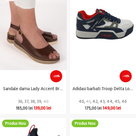
-25%
-15%
Sandale dama Lady Accent Brown , imitatie de piele, maro
Adidasi barbati Troop Delta Low, imitatie de piele, alb bleumarin
36
,
37
,
38
,
39
,
40
40
,
41
,
42
,
43
,
44
,
45
,
46
139,00
lei
149,00
lei
185,00
lei
175,00
lei
Produs Nou
Produs Nou