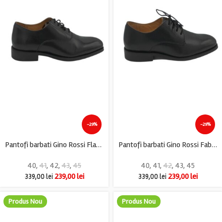
-29%
-29%
Pantofi barbati Gino Rossi Flavio, piele, negru
Pantofi barbati Gino Rossi Fabio, piele, negru
40
,
41
,
42
,
43
,
45
40
,
41
,
42
,
43
,
45
239,00
lei
239,00
lei
339,00
lei
339,00
lei
Produs Nou
Produs Nou