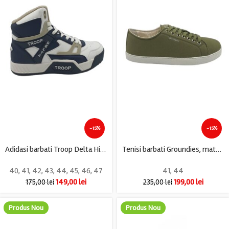
-15%
-15%
Adidasi barbati Troop Delta High, imitatie de piele, alb albastru
Tenisi barbati Groundies, material textil, verde
40
,
41
,
42
,
43
,
44
,
45
,
46
,
47
41
,
44
149,00
lei
199,00
lei
175,00
lei
235,00
lei
Produs Nou
Produs Nou