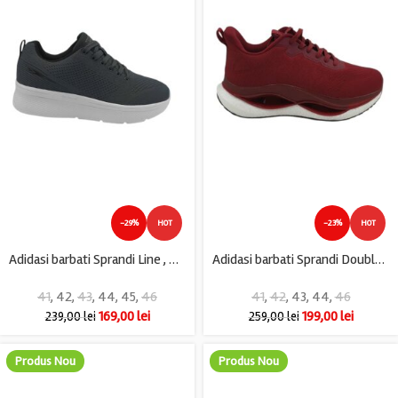
-29%
HOT
-23%
HOT
Adidasi barbati Sprandi Line , material textil, gri
Adidasi barbati Sprandi Double Jump, material textil, visiniu
41
,
42
,
43
,
44
,
45
,
46
41
,
42
,
43
,
44
,
46
169,00
lei
199,00
lei
239,00
lei
259,00
lei
Produs Nou
Produs Nou