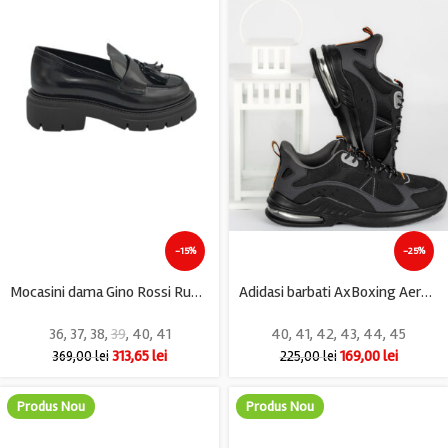
-15%
-25%
Mocasini dama Gino Rossi Rubber, piele, negru
Adidasi barbati AxBoxing Aero, imitație de piele, material textil, negru
36
,
37
,
38
,
39
,
40
,
41
40
,
41
,
42
,
43
,
44
,
45
313,65
lei
169,00
lei
369,00
lei
225,00
lei
Produs Nou
Produs Nou