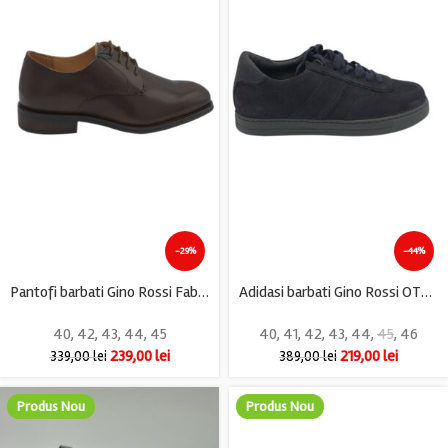
-29%
-44%
Pantofi barbati Gino Rossi Fabio , piele, maro
Adidasi barbati Gino Rossi OTSEGO , piele intoarsa, bleumarin
40
,
42
,
43
,
44
,
45
40
,
41
,
42
,
43
,
44
,
45
,
46
239,00
lei
219,00
lei
339,00
lei
389,00
lei
Produs Nou
Produs Nou