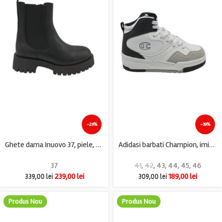
-29%
-39%
Ghete dama Inuovo 37, piele, material textil, negru
Adidasi barbati Champion, imitatie de piele, alb negru
37
41
,
42
,
43
,
44
,
45
,
46
239,00
lei
189,00
lei
339,00
lei
309,00
lei
Produs Nou
Produs Nou