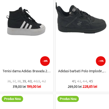
-38%
-15%
Tenisi dama Adidas Bravada 2.0 Mid, material textil, negru
Adidasi barbati Polo Implode , imitație de piele, material textil, negru
36
,
37
,
38
,
39
,
40
,
40,5
,
42
41
,
43
,
44
,
45
199,00
lei
228,65
lei
319,00
lei
269,00
lei
Produs Nou
Produs Nou