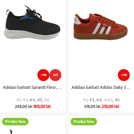
-19%
HOT
-31%
Adidasi barbati Sprandi Flexi , material textil, negru
Adidasi barbati Adidas Daily 3.0, piele intoarsa, rosu
41
,
43
,
44
,
45
,
46
41
,
43
,
44
,
44,5
,
45
169,00
lei
219,00
lei
209,00
lei
319,00
lei
Produs Nou
Produs Nou