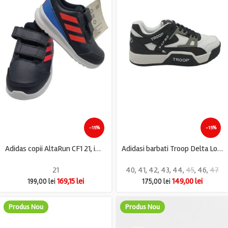
-15%
-15%
Adidas copii AltaRun CF1 21, imitatie de piele, negru
Adidasi barbati Troop Delta Low, imitatie de piele, alb negru
21
40
,
41
,
42
,
43
,
44
,
45
,
46
,
47
169,15
lei
149,00
lei
199,00
lei
175,00
lei
Produs Nou
Produs Nou