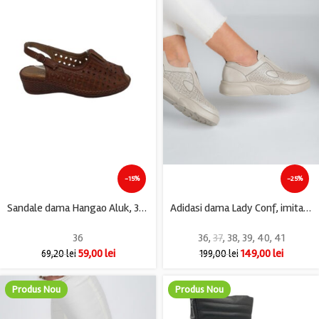
-15%
-25%
Sandale dama Hangao Aluk, 36, imitatie de piele, maro
Adidasi dama Lady Conf, imitatie de piele, bej
36
36
,
37
,
38
,
39
,
40
,
41
59,00
lei
149,00
lei
69,20
lei
199,00
lei
Produs Nou
Produs Nou