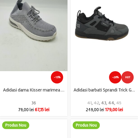
-15%
-28%
HOT
Adidasi dama Kisser marimea 36, material textil, gri
Adidasi barbati Sprandi Trick Grey , imitatie de piele, negru gri
36
41
,
42
,
43
,
44
,
45
67,15
lei
179,00
lei
79,00
lei
249,00
lei
Produs Nou
Produs Nou