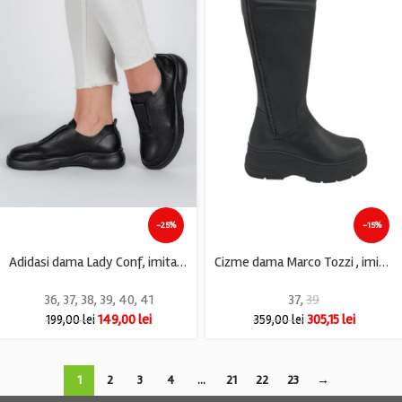
-25%
-15%
Adidasi dama Lady Conf, imitatie de piele, negru
Cizme dama Marco Tozzi , imitatie de piele, negru
36
,
37
,
38
,
39
,
40
,
41
37
,
39
149,00
lei
305,15
lei
199,00
lei
359,00
lei
1
2
3
4
…
21
22
23
→