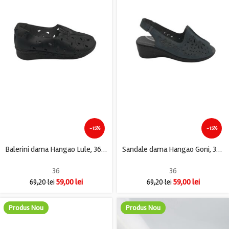
-15%
-15%
Balerini dama Hangao Lule, 36, imitatie de piele, negru
Sandale dama Hangao Goni, 36, imitatie de piele, albastru
36
36
59,00
lei
59,00
lei
69,20
lei
69,20
lei
Produs Nou
Produs Nou