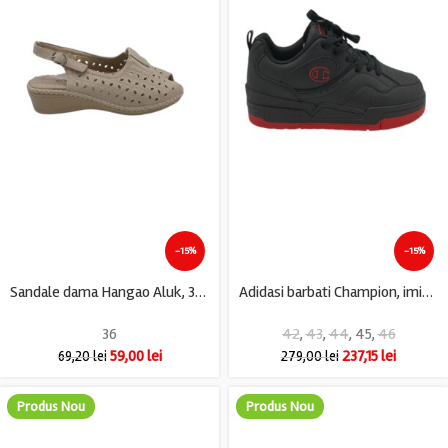
-15%
-15%
Sandale dama Hangao Aluk, 36, imitatie de piele, crem
Adidasi barbati Champion, imitatie de piele, negru
36
42
,
43
,
44
,
45
,
46
59,00
lei
237,15
lei
69,20
lei
279,00
lei
Produs Nou
Produs Nou