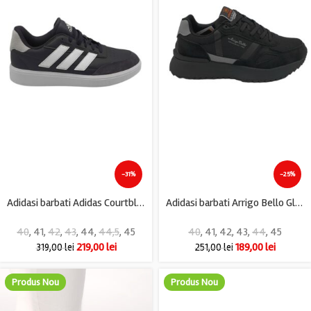
-31%
-25%
Adidasi barbati Adidas Courtblock , piele, piele intoarsa, negru
Adidasi barbati Arrigo Bello Glory, imitatie de piele, material textil, negru gri
40
,
41
,
42
,
43
,
44
,
44,5
,
45
40
,
41
,
42
,
43
,
44
,
45
219,00
lei
189,00
lei
319,00
lei
251,00
lei
Produs Nou
Produs Nou