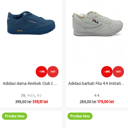
-15%
HOT
-38%
HOT
Adidasi dama Reebok Club C Vibram, piele, imitatie de piele, albastru
Adidasi barbati Fila 44 imitatie de piele , alb
39
,
40,5
,
42
44
339,15
lei
179,00
lei
399,00
lei
289,00
lei
Produs Nou
Produs Nou